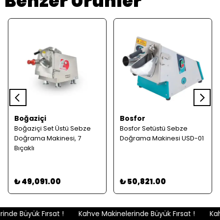
Benzer Ürünler
Boğaziçi
Bosfor
Boğaziçi Set Üstü Sebze
Bosfor Setüstü Sebze
Doğrama Makinesi, 7
Doğrama Makinesi USD-01
Bıçaklı
₺ 49,091.00
₺ 50,821.00
nde Büyük Fırsat !
Kahve Makinelerinde Büyük Fırsat !
Kahv