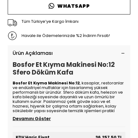
WHATSAPP
Tüm Türkiye’ye Kargo İmkanı
Havale ile Ödemelerinizde %2 İndirim Fırsatı!
Ürün Açıklaması
Bosfor Et Kıyma Makinesi No:12
Sfero Döküm Kafa
Bosfor Et Kıyma Makinesi No:12
, kasaplar, restoranlar
ve endüstriyel mutfaklar için tasarlanmış yüksek
performanslı bir üründür. Sfero döküm kafa, helezon ve
kafa bileziği sayesinde dayanıklı ve uzun ömürlü bir
kullanım sunar. Paslanmaz çelik gövde sacı ve et
haznesi, hijyenik bir çalışma ortamı sağlarken, kolay
sökülebilir yapısı sayesinde temizlik işlemleri pratikl
Devamını Göster
KDV Hariç Fiyat
36.257,50 TL