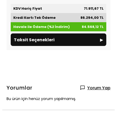
KDV Hariç Fiyat
71.911,67 TL
Kredi Kartı Tek Ödeme
86.294,00 TL
Havale ile Ödeme (%2 İndirim)
84.568,12 TL
▸
Taksit Seçenekleri
Yorumlar
Yorum Yap
Bu ürün için henüz yorum yapılmamış.