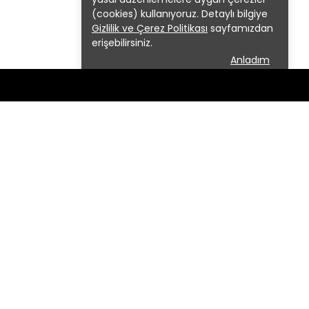
(cookies) kullanıyoruz. Detaylı bilgiye
Gizlilik ve Çerez Politikası
sayfamızdan
erişebilirsiniz.
Anladım
EKİBE KATIL
Kampanya ve sürprizlerden ilk sen
e Mah.
haberdar ol
 1 İş
eytinburnu/
BİZE KATIL!
.
 1 İş