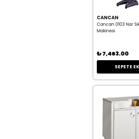
CANCAN
Cancan 0103 Nar S
Makinesi
₺ 7,463.00
SEPETE E