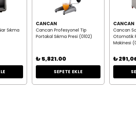
CANCAN
CANCAN
ar Sıkma
Cancan Profesyonel Tip
Cancan So
Portakal Sıkma Presi (0102)
Otomatik 
Makinesi (
₺ 5,821.00
₺ 291,0
KLE
SEPETE EKLE
S