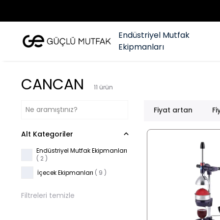
Endüstriyel Mutfak
Ekipmanları
CANCAN
11
ürün
Fiyat artan
Fi
Alt Kategoriler
Endüstriyel Mutfak Ekipmanları
(
2
)
İçecek Ekipmanları
(
9
)
Filtreleri temizle