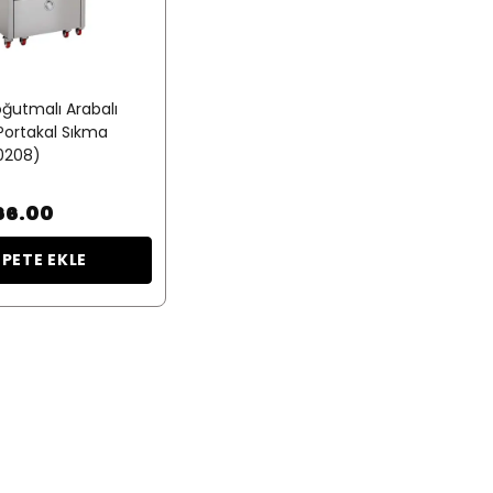
ğutmalı Arabalı
Portakal Sıkma
0208)
66.00
EPETE EKLE