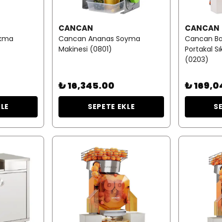
CANCAN
CANCAN
ıkma
Cancan Ananas Soyma
Cancan Ba
Makinesi (0801)
Portakal S
(0203)
₺ 16,345.00
₺ 169,0
KLE
SEPETE EKLE
S