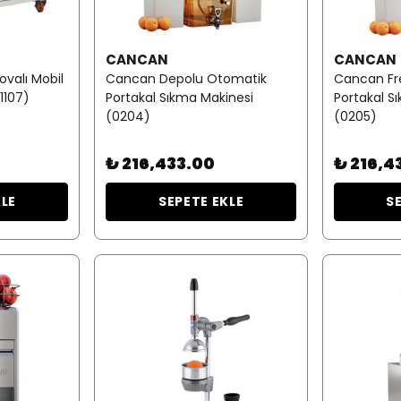
CANCAN
CANCAN
valı Mobil
Cancan Depolu Otomatik
Cancan Fr
1107)
Portakal Sıkma Makinesi
Portakal S
(0204)
(0205)
₺ 216,433.00
₺ 216,4
KLE
SEPETE EKLE
S