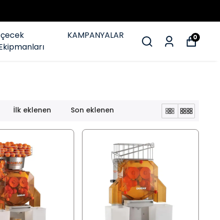
İçecek
KAMPANYALAR
0
Ekipmanları
İlk eklenen
Son eklenen