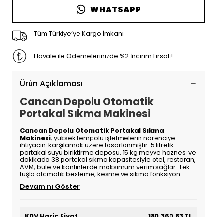
WHATSAPP
Tüm Türkiye’ye Kargo İmkanı
Havale ile Ödemelerinizde %2 İndirim Fırsatı!
Ürün Açıklaması
Cancan Depolu Otomatik
Portakal Sıkma Makinesi
Cancan Depolu Otomatik Portakal Sıkma
Makinesi
, yüksek tempolu işletmelerin narenciye
ihtiyacını karşılamak üzere tasarlanmıştır. 5 litrelik
portakal suyu biriktirme deposu, 15 kg meyve haznesi ve
dakikada 38 portakal sıkma kapasitesiyle otel, restoran,
AVM, büfe ve kantinlerde maksimum verim sağlar. Tek
tuşla otomatik besleme, kesme ve sıkma fonksiyon
Devamını Göster
KDV Hariç Fiyat
180.360,83 TL