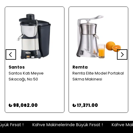
Santos
Remta
Santos Katı Meyve
Remta Elite Model Portakal
Sıkacağı, No:50
Sıkma Makinesi
₺ 98,062.00
₺ 17,371.00
ük Fırsat !
Kahve Makinelerinde Büyük Fırsat !
Kahve Makin