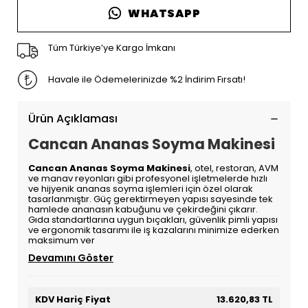
WHATSAPP
Tüm Türkiye’ye Kargo İmkanı
Havale ile Ödemelerinizde %2 İndirim Fırsatı!
Ürün Açıklaması
Cancan Ananas Soyma Makinesi
Cancan Ananas Soyma Makinesi
, otel, restoran, AVM
ve manav reyonları gibi profesyonel işletmelerde hızlı
ve hijyenik ananas soyma işlemleri için özel olarak
tasarlanmıştır. Güç gerektirmeyen yapısı sayesinde tek
hamlede ananasın kabuğunu ve çekirdeğini çıkarır.
Gıda standartlarına uygun bıçakları, güvenlik pimli yapısı
ve ergonomik tasarımı ile iş kazalarını minimize ederken
maksimum ver
Devamını Göster
KDV Hariç Fiyat
13.620,83 TL