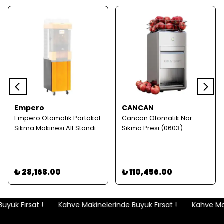
Empero
CANCAN
Empero Otomatik Portakal
Cancan Otomatik Nar
Sıkma Makinesi Alt Standı
Sıkma Presi (0603)
₺ 28,168.00
₺ 110,456.00
yük Fırsat !
Kahve Makinelerinde Büyük Fırsat !
Kahve Maki