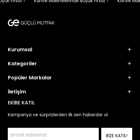
ük Fırsat !
Kahve Makinelerinde Büyük Fırsat !
Kahve Makin
Kurumsal
Kategoriler
Popüler Markalar
İletişim
EKİBE KATIL
Kampanya ve sürprizlerden ilk sen haberdar ol
BİZE KATIL!