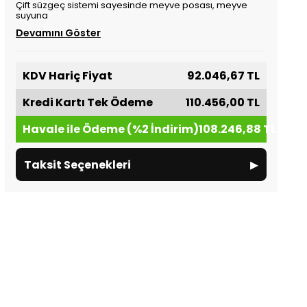
Çift süzgeç sistemi sayesinde meyve posası, meyve
suyuna
Devamını Göster
KDV Hariç Fiyat
92.046,67 TL
Kredi Kartı Tek Ödeme
110.456,00 TL
Havale ile Ödeme (%2 İndirim)
108.246,88 TL
▸
Taksit Seçenekleri