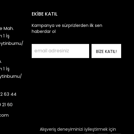
EKİBE KATIL
Kampanya ve sürprizlerden ilk sen
e Mah.
haberdar ol
 1 İş
eytinburnu/
BİZE KATIL!
.
 1 İş
ytinburnu/
92 63 44
 21 60
.com
Alışveriş deneyiminizi iyileştirmek için