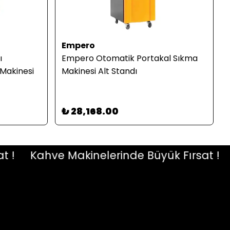
Empero
ı
Empero Otomatik Portakal Sıkma
Makinesi
Makinesi Alt Standı
₺ 28,168.00
Kahve Makinelerinde Büyük Fırsat !
Ka