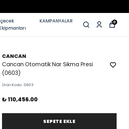
İçecek
KAMPANYALAR
0
Ekipmanları
CANCAN
Cancan Otomatik Nar Sıkma Presi
(0603)
Ürün Kodu
:
0603
₺ 110,456.00
SEPETE EKLE