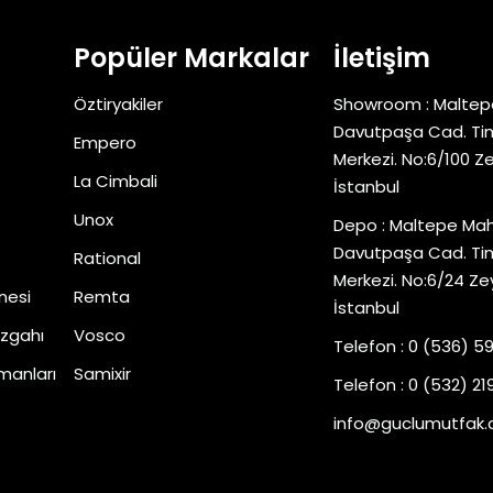
Popüler Markalar
İletişim
Öztiryakiler
Showroom : Maltep
Davutpaşa Cad. Tim
Empero
Merkezi. No:6/100 Z
La Cimbali
İstanbul
Unox
Depo : Maltepe Mah
Davutpaşa Cad. Tim
Rational
Merkezi. No:6/24 Ze
nesi
Remta
İstanbul
zgahı
Vosco
Telefon : 0 (536) 5
manları
Samixir
Telefon : 0 (532) 219
info@guclumutfak