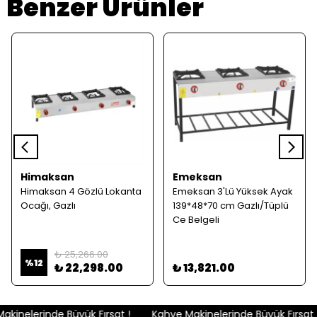
Benzer Ürünler
Himaksan
Emeksan
Himaksan 4 Gözlü Lokanta
Emeksan 3'Lü Yüksek Ayak
Ocağı, Gazlı
139*48*70 cm Gazlı/Tüplü
Ce Belgeli
₺ 25,266.00
%
12
₺ 22,298.00
₺ 13,821.00
kinelerinde Büyük Fırsat !
Kahve Makinelerinde Büyük Fırsat !