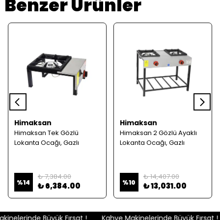
Benzer Ürünler
Himaksan
Himaksan
Himaksan Tek Gözlü
Himaksan 2 Gözlü Ayaklı
Lokanta Ocağı, Gazlı
Lokanta Ocağı, Gazlı
₺ 7,384.00
₺ 14,407.00
%
14
%
10
₺ 6,384.00
₺ 13,031.00
inelerinde Büyük Fırsat !
Kahve Makinelerinde Büyük Fırsat !