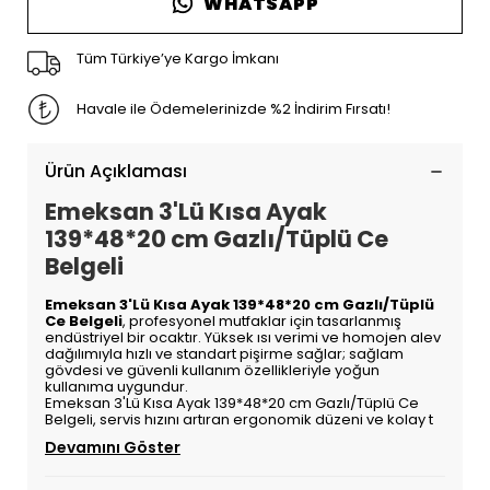
WHATSAPP
Tüm Türkiye’ye Kargo İmkanı
Havale ile Ödemelerinizde %2 İndirim Fırsatı!
Ürün Açıklaması
Emeksan 3'Lü Kısa Ayak
139*48*20 cm Gazlı/Tüplü Ce
Belgeli
Emeksan 3'Lü Kısa Ayak 139*48*20 cm Gazlı/Tüplü
Ce Belgeli
, profesyonel mutfaklar için tasarlanmış
endüstriyel bir ocaktır. Yüksek ısı verimi ve homojen alev
dağılımıyla hızlı ve standart pişirme sağlar; sağlam
gövdesi ve güvenli kullanım özellikleriyle yoğun
kullanıma uygundur.
Emeksan 3'Lü Kısa Ayak 139*48*20 cm Gazlı/Tüplü Ce
Belgeli, servis hızını artıran ergonomik düzeni ve kolay t
Devamını Göster