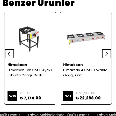
Benzer Ürünler
Himaksan
Himaksan
Himaksan Tek Gözlü Ayaklı
Himaksan 4 Gözlü Lokanta
Lokanta Ocağı, Gazlı
Ocağı, Gazlı
₺ 8,470.00
₺ 25,266.00
%
15
%
12
₺ 7,174.00
₺ 22,298.00
k Fırsat !
Kahve Makinelerinde Büyük Fırsat !
Kahve Makin