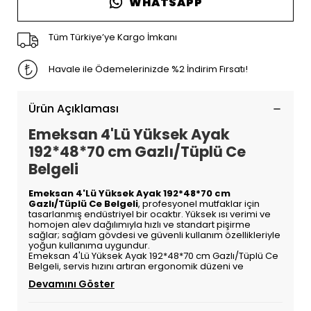
WHATSAPP
Tüm Türkiye’ye Kargo İmkanı
Havale ile Ödemelerinizde %2 İndirim Fırsatı!
Ürün Açıklaması
Emeksan 4'Lü Yüksek Ayak
192*48*70 cm Gazlı/Tüplü Ce
Belgeli
Emeksan 4'Lü Yüksek Ayak 192*48*70 cm
Gazlı/Tüplü Ce Belgeli
, profesyonel mutfaklar için
tasarlanmış endüstriyel bir ocaktır. Yüksek ısı verimi ve
homojen alev dağılımıyla hızlı ve standart pişirme
sağlar; sağlam gövdesi ve güvenli kullanım özellikleriyle
yoğun kullanıma uygundur.
Emeksan 4'Lü Yüksek Ayak 192*48*70 cm Gazlı/Tüplü Ce
Belgeli, servis hızını artıran ergonomik düzeni ve
Devamını Göster