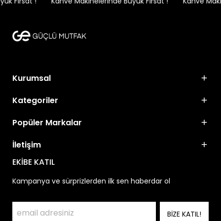
k Fırsat !
Kahve Makinelerinde Büyük Fırsat !
Kahve Makine
Kurumsal
Kategoriler
Popüler Markalar
İletişim
EKİBE KATIL
Kampanya ve sürprizlerden ilk sen haberdar ol
BİZE KATIL!