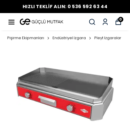
HIZLI TEKLİF ALIN: 0 536 592 63 44
0
Pişirme Ekipmanları
Endüstriyel Izgara
Pleyt Izgaralar