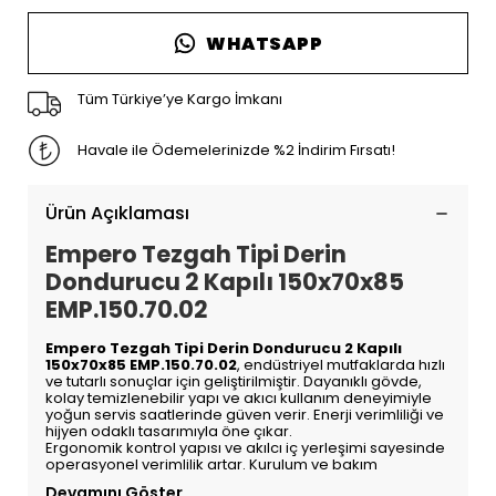
WHATSAPP
Tüm Türkiye’ye Kargo İmkanı
Havale ile Ödemelerinizde %2 İndirim Fırsatı!
Ürün Açıklaması
Empero Tezgah Tipi Derin
Dondurucu 2 Kapılı 150x70x85
EMP.150.70.02
Empero Tezgah Tipi Derin Dondurucu 2 Kapılı
150x70x85 EMP.150.70.02
, endüstriyel mutfaklarda hızlı
ve tutarlı sonuçlar için geliştirilmiştir. Dayanıklı gövde,
kolay temizlenebilir yapı ve akıcı kullanım deneyimiyle
yoğun servis saatlerinde güven verir. Enerji verimliliği ve
hijyen odaklı tasarımıyla öne çıkar.
Ergonomik kontrol yapısı ve akılcı iç yerleşimi sayesinde
operasyonel verimlilik artar. Kurulum ve bakım
Devamını Göster