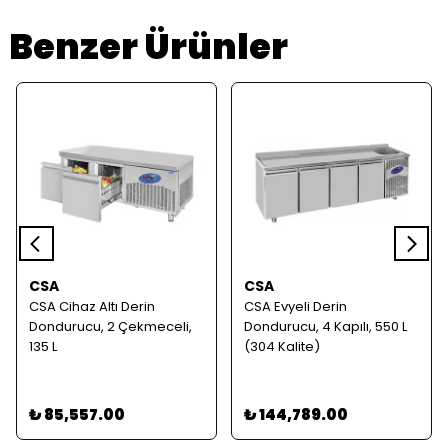
Benzer Ürünler
CSA
CSA
CSA Cihaz Altı Derin
CSA Evyeli Derin
Dondurucu, 2 Çekmeceli,
Dondurucu, 4 Kapılı, 550 L
135 L
(304 Kalite)
₺ 85,557.00
₺ 144,789.00