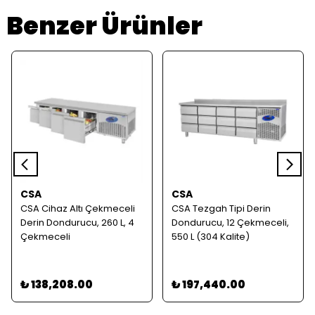
Benzer Ürünler
CSA
CSA
CSA Cihaz Altı Çekmeceli
CSA Tezgah Tipi Derin
Derin Dondurucu, 260 L, 4
Dondurucu, 12 Çekmeceli,
Çekmeceli
550 L (304 Kalite)
₺ 138,208.00
₺ 197,440.00