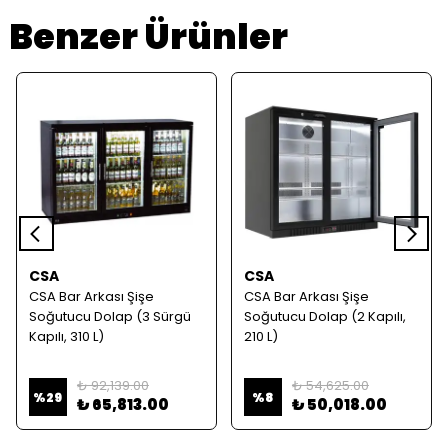
Benzer Ürünler
CSA
CSA
CSA Bar Arkası Şişe
CSA Bar Arkası Şişe
Soğutucu Dolap (3 Sürgü
Soğutucu Dolap (2 Kapılı,
Kapılı, 310 L)
210 L)
₺ 92,139.00
₺ 54,625.00
%
29
%
8
₺ 65,813.00
₺ 50,018.00