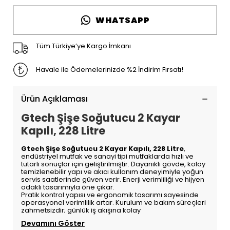
WHATSAPP
Tüm Türkiye’ye Kargo İmkanı
Havale ile Ödemelerinizde %2 İndirim Fırsatı!
Ürün Açıklaması
Gtech Şişe Soğutucu 2 Kayar
Kapılı, 228 Litre
Gtech Şişe Soğutucu 2 Kayar Kapılı, 228 Litre
,
endüstriyel mutfak ve sanayi tipi mutfaklarda hızlı ve
tutarlı sonuçlar için geliştirilmiştir. Dayanıklı gövde, kolay
temizlenebilir yapı ve akıcı kullanım deneyimiyle yoğun
servis saatlerinde güven verir. Enerji verimliliği ve hijyen
odaklı tasarımıyla öne çıkar.
Pratik kontrol yapısı ve ergonomik tasarımı sayesinde
operasyonel verimlilik artar. Kurulum ve bakım süreçleri
zahmetsizdir; günlük iş akışına kolay
Devamını Göster