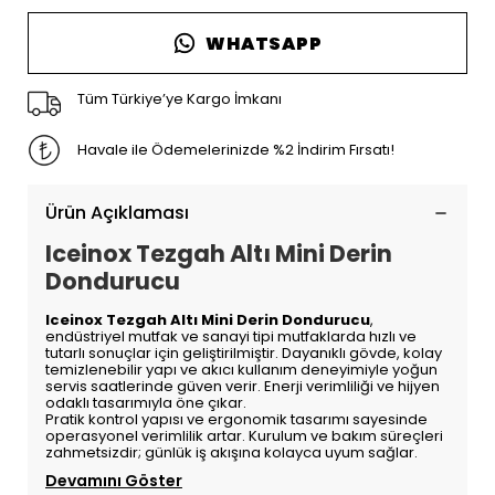
WHATSAPP
Tüm Türkiye’ye Kargo İmkanı
Havale ile Ödemelerinizde %2 İndirim Fırsatı!
Ürün Açıklaması
Iceinox Tezgah Altı Mini Derin
Dondurucu
Iceinox Tezgah Altı Mini Derin Dondurucu
,
endüstriyel mutfak ve sanayi tipi mutfaklarda hızlı ve
tutarlı sonuçlar için geliştirilmiştir. Dayanıklı gövde, kolay
temizlenebilir yapı ve akıcı kullanım deneyimiyle yoğun
servis saatlerinde güven verir. Enerji verimliliği ve hijyen
odaklı tasarımıyla öne çıkar.
Pratik kontrol yapısı ve ergonomik tasarımı sayesinde
operasyonel verimlilik artar. Kurulum ve bakım süreçleri
zahmetsizdir; günlük iş akışına kolayca uyum sağlar.
Devamını Göster