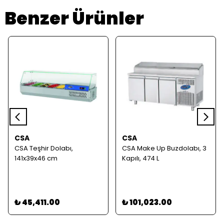
Benzer Ürünler
CSA
CSA
CSA Teşhir Dolabı,
CSA Make Up Buzdolabı, 3
141x39x46 cm
Kapılı, 474 L
₺ 45,411.00
₺ 101,023.00