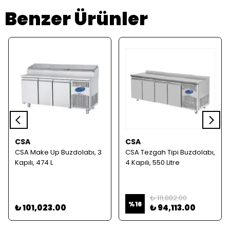
Benzer Ürünler
CSA
CSA
CSA Make Up Buzdolabı, 3
CSA Tezgah Tipi Buzdolabı,
Kapılı, 474 L
4 Kapılı, 550 Litre
₺ 111,882.00
%
16
₺ 101,023.00
₺ 94,113.00