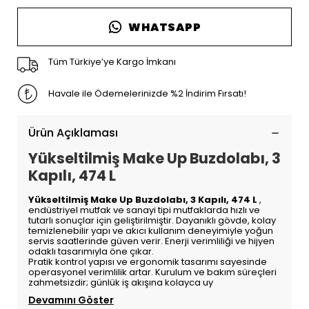
WHATSAPP
Tüm Türkiye’ye Kargo İmkanı
Havale ile Ödemelerinizde %2 İndirim Fırsatı!
Ürün Açıklaması
Yükseltilmiş Make Up Buzdolabı, 3
Kapılı, 474 L
Yükseltilmiş Make Up Buzdolabı, 3 Kapılı, 474 L
,
endüstriyel mutfak ve sanayi tipi mutfaklarda hızlı ve
tutarlı sonuçlar için geliştirilmiştir. Dayanıklı gövde, kolay
temizlenebilir yapı ve akıcı kullanım deneyimiyle yoğun
servis saatlerinde güven verir. Enerji verimliliği ve hijyen
odaklı tasarımıyla öne çıkar.
Pratik kontrol yapısı ve ergonomik tasarımı sayesinde
operasyonel verimlilik artar. Kurulum ve bakım süreçleri
zahmetsizdir; günlük iş akışına kolayca uy
Devamını Göster