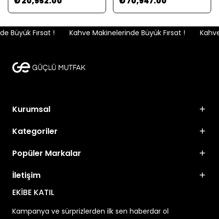
₺ 20,952.00
₺ 70,947.00
 Büyük Fırsat !
Kahve Makinelerinde Büyük Fırsat !
Kahve 
Kurumsal
Kategoriler
Popüler Markalar
İletişim
EKİBE KATIL
Kampanya ve sürprizlerden ilk sen haberdar ol