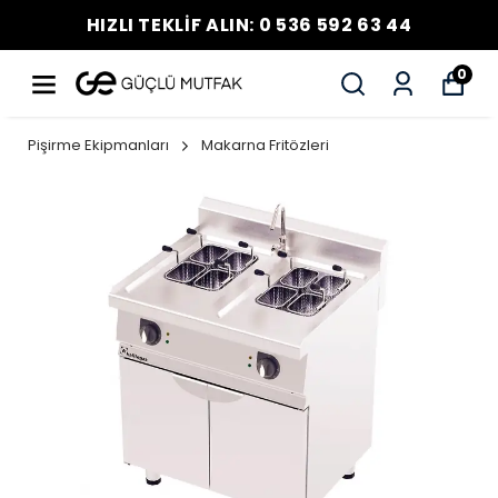
HIZLI TEKLİF ALIN: 0 536 592 63 44
0
Pişirme Ekipmanları
Makarna Fritözleri