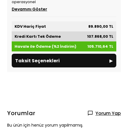
operasyonel
Devamını Göster
KDV Hariç Fiyat
89.890,00 TL
Kredi Kartı Tek Ödeme
107.868,00 TL
Havale ile Ödeme (%2 İndirim)
105.710,64 TL
▸
Taksit Seçenekleri
Yorumlar
Yorum Yap
Bu ürün için henüz yorum yapılmamış.