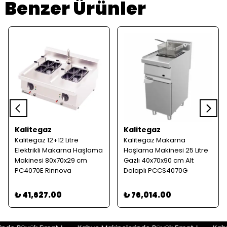
Benzer Ürünler
Kalitegaz
Kalitegaz
Kalitegaz 12+12 Litre
Kalitegaz Makarna
Elektrikli Makarna Haşlama
Haşlama Makinesi 25 Litre
Makinesi 80x70x29 cm
Gazlı 40x70x90 cm Alt
PC4070E Rinnova
Dolaplı PCCS4070G
Rinnova
₺ 41,627.00
₺ 76,014.00