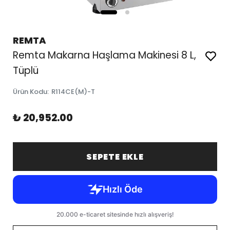
REMTA
Remta Makarna Haşlama Makinesi 8 L,
Tüplü
Ürün Kodu
:
R114CE(M)-T
₺ 20,952.00
SEPETE EKLE