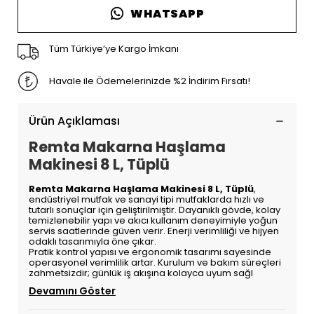
WHATSAPP
Tüm Türkiye’ye Kargo İmkanı
Havale ile Ödemelerinizde %2 İndirim Fırsatı!
Ürün Açıklaması
Remta Makarna Haşlama
Makinesi 8 L, Tüplü
Remta Makarna Haşlama Makinesi 8 L, Tüplü
,
endüstriyel mutfak ve sanayi tipi mutfaklarda hızlı ve
tutarlı sonuçlar için geliştirilmiştir. Dayanıklı gövde, kolay
temizlenebilir yapı ve akıcı kullanım deneyimiyle yoğun
servis saatlerinde güven verir. Enerji verimliliği ve hijyen
odaklı tasarımıyla öne çıkar.
Pratik kontrol yapısı ve ergonomik tasarımı sayesinde
operasyonel verimlilik artar. Kurulum ve bakım süreçleri
zahmetsizdir; günlük iş akışına kolayca uyum sağl
Devamını Göster