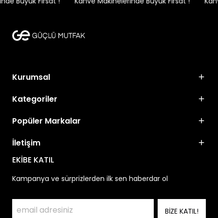
de Büyük Fırsat !
Kahve Makinelerinde Büyük Fırsat !
Kahve
Kurumsal
Kategoriler
Popüler Markalar
İletişim
EKİBE KATIL
Kampanya ve sürprizlerden ilk sen haberdar ol
BİZE KATIL!