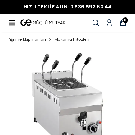
HIZLI TEKLİF ALIN: 0 536 592 63 44
0
Pişirme Ekipmanları
Makarna Fritözleri