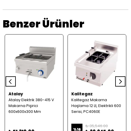
Benzer Ürünler
Atalay
Kalitegaz
Atalay Elektrik 380-415 V
Kalitegaz Makarna
Makarna Pişirici
Haşlama 12 Lt, Elektrikli 600
600x600x300 Mm
Serisi, PC4060E
₺ 35,546.00
%
16