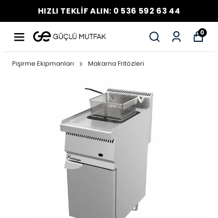
HIZLI TEKLİF ALIN: 0 536 592 63 44
0
Pişirme Ekipmanları
Makarna Fritözleri