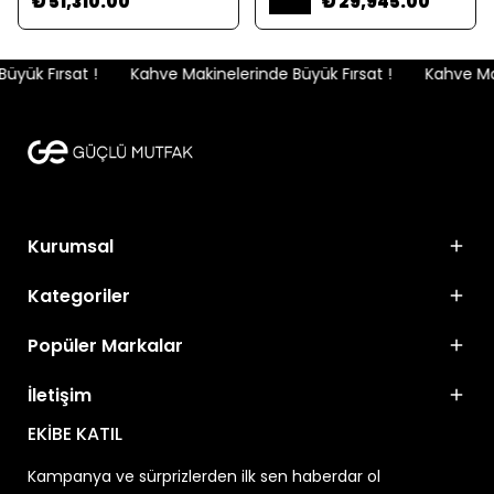
₺ 51,310.00
₺ 29,945.00
yük Fırsat !
Kahve Makinelerinde Büyük Fırsat !
Kahve Maki
Kurumsal
Kategoriler
Popüler Markalar
İletişim
EKİBE KATIL
Kampanya ve sürprizlerden ilk sen haberdar ol