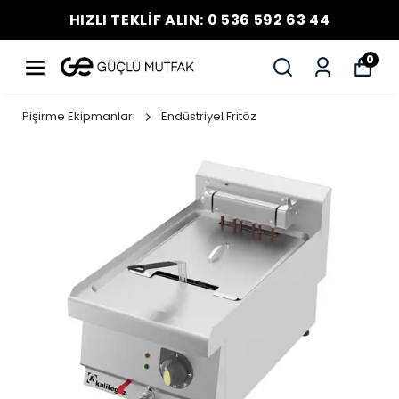
HIZLI TEKLİF ALIN: 0 536 592 63 44
0
Pişirme Ekipmanları
Endüstriyel Fritöz