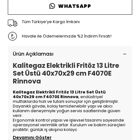
WHATSAPP
Tüm Türkiye’ye Kargo İmkanı
Havale ile Ödemelerinizde %2 İndirim Fırsatı!
Ürün Açıklaması
Kalitegaz Elektrikli Fritöz 13 Litre
Set Üstü 40x70x29 cm F4070E
Rinnova
Kalitegaz Elektrikli Fritöz 13 Litre Set Üstü
40x70x29 cm F4070E Rinnova
, endüstriyel
mutfaklarda hızlı ve tutarlı sonuçlar için geliştirilmiştir.
Dayanıklı gövde, kolay temizlenebilir yapı ve akıcı
kullanım deneyimiyle yoğun servis saatlerinde güven
verir.
Ergonomik kontrol yapısı ve işlevsel tasarımı sayesinde
operasyonel verimlilik artar. Kurulum ve bakım süreçleri
pratiktir; günlük iş akışına kolayc
Devamını Göster