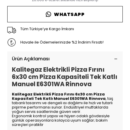
WHATSAPP
Tüm Türkiye’ye Kargo İmkanı
Havale ile Ödemelerinizde %2 İndirim Fırsatı!
Ürün Açıklaması
Kalitegaz Elektrikli Pizza Fırını
6x30 cm Pizza Kapasiteli Tek Katlı
Manuel E6301WA Rinnova
Kalitegaz Elektrikli Pizza Fırını 6x30 cm Pizza
Kapasiteli Tek Katlı Manuel E6301WA Rinnova
, taş
tabanlı tasarımı ve dengeli ısı dağılımı ile hızlı ve tutarlı
pişirme performansı sunar. Endüstriyel mutfaklarda
yoğun servis saatlerinde güven verir.
Ergonomik kontrol yapısı ve hijyen odaklı gövdesiyle
günlük operasyonlara kolayca uyum sağlar; bakım
süreçleri pratiktir