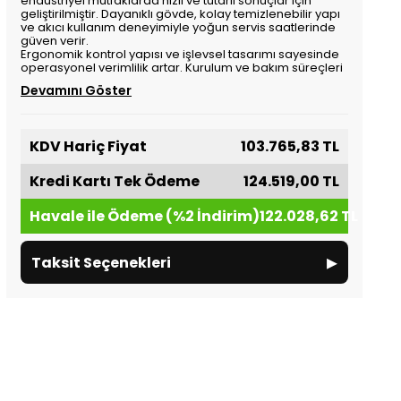
endüstriyel mutfaklarda hızlı ve tutarlı sonuçlar için
geliştirilmiştir. Dayanıklı gövde, kolay temizlenebilir yapı
ve akıcı kullanım deneyimiyle yoğun servis saatlerinde
güven verir.
Ergonomik kontrol yapısı ve işlevsel tasarımı sayesinde
operasyonel verimlilik artar. Kurulum ve bakım süreçleri
Devamını Göster
KDV Hariç Fiyat
103.765,83 TL
Kredi Kartı Tek Ödeme
124.519,00 TL
Havale ile Ödeme (%2 İndirim)
122.028,62 TL
▸
Taksit Seçenekleri