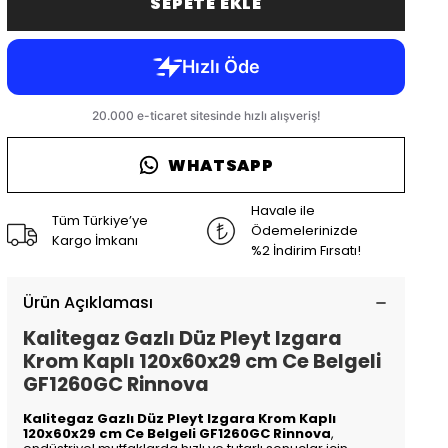
SEPETE EKLE
WHATSAPP
Havale ile
Tüm Türkiye’ye
Ödemelerinizde
Kargo İmkanı
%2 İndirim Fırsatı!
Ürün Açıklaması
Kalitegaz Gazlı Düz Pleyt Izgara
Krom Kaplı 120x60x29 cm Ce Belgeli
GF1260GC Rinnova
Kalitegaz Gazlı Düz Pleyt Izgara Krom Kaplı
120x60x29 cm Ce Belgeli GF1260GC Rinnova
,