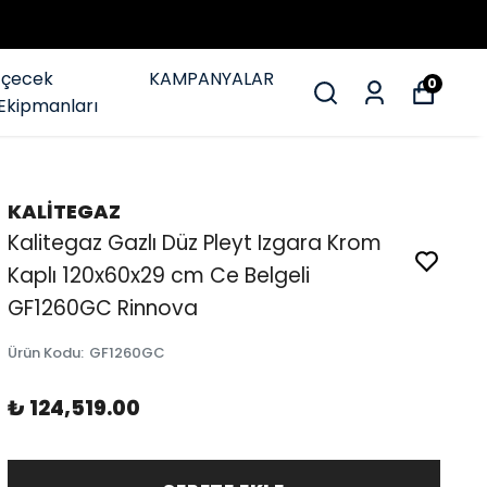
İçecek
KAMPANYALAR
0
Ekipmanları
KALİTEGAZ
Kalitegaz Gazlı Düz Pleyt Izgara Krom
Kaplı 120x60x29 cm Ce Belgeli
GF1260GC Rinnova
Ürün Kodu
:
GF1260GC
₺ 124,519.00