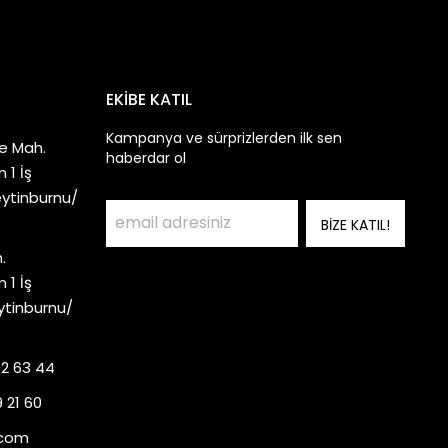
EKİBE KATIL
Kampanya ve sürprizlerden ilk sen
e Mah.
haberdar ol
 1 İş
eytinburnu/
BİZE KATIL!
.
 1 İş
ytinburnu/
92 63 44
 21 60
.com