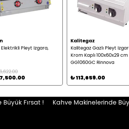
n
Kalitegaz
lektrikli Pleyt Izgara,
Kalitegaz Gazlı Pleyt Izga
Krom Kaplı 100x60x29 cm 
GG1060GC Rinnova
6,622.00
37,500.00
₺ 113,659.00
ük Fırsat !
Kahve Makinelerinde Büyük F