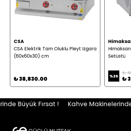
CSA
Himaksa
CSA Elektrik Tam Oluklu Pleyt Izgara
Himaksan E
(60x60x30) cm
Setüstü
₺ 4
%
20
₺ 38,830.00
₺ 
e Büyük Fırsat !
Kahve Makinelerinde Büy