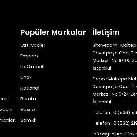
Popüler Markalar
İletişim
Öztiryakiler
Showroom : Maltep
Davutpaşa Cad. Tim
Empero
Merkezi. No:6/100 Z
La Cimbali
İstanbul
Unox
Depo : Maltepe Mah
Davutpaşa Cad. Tim
Rational
Merkezi. No:6/24 Ze
nesi
Remta
İstanbul
zgahı
Vosco
Telefon : 0 (536) 5
manları
Samixir
Telefon : 0 (532) 219
info@guclumutfak