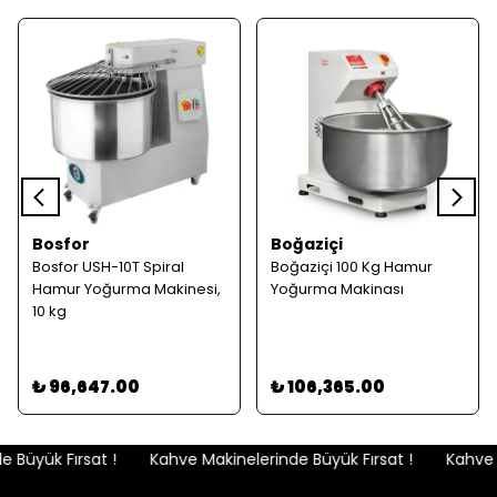
Bosfor
Boğaziçi
Bosfor USH-10T Spiral
Boğaziçi 100 Kg Hamur
Hamur Yoğurma Makinesi,
Yoğurma Makinası
10 kg
₺ 96,647.00
₺ 106,365.00
Büyük Fırsat !
Kahve Makinelerinde Büyük Fırsat !
Kahve M