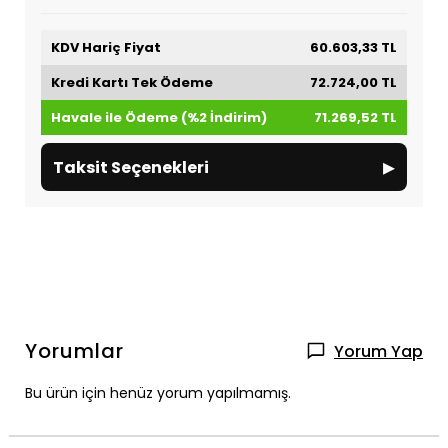
KDV Hariç Fiyat
60.603,33 TL
Kredi Kartı Tek Ödeme
72.724,00 TL
Havale ile Ödeme (%2 İndirim)
71.269,52 TL
▸
Taksit Seçenekleri
Yorumlar
Yorum Yap
Bu ürün için henüz yorum yapılmamış.