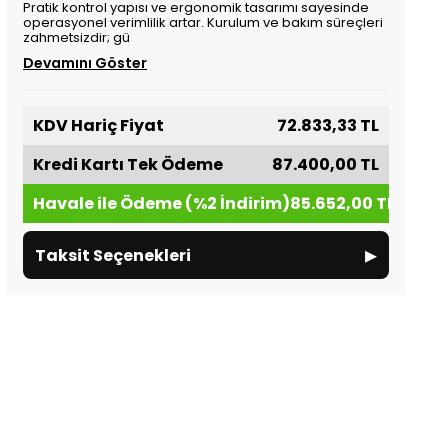
Pratik kontrol yapısı ve ergonomik tasarımı sayesinde
operasyonel verimlilik artar. Kurulum ve bakım süreçleri
zahmetsizdir; gü
Devamını Göster
KDV Hariç Fiyat
72.833,33 TL
Kredi Kartı Tek Ödeme
87.400,00 TL
Havale ile Ödeme (%2 İndirim)
85.652,00 TL
▸
Taksit Seçenekleri