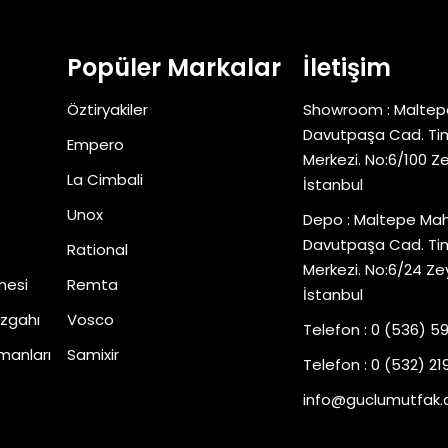
Popüler Markalar
İletişim
Öztiryakiler
Showroom : Maltep
Davutpaşa Cad. Tim
Empero
Merkezi. No:6/100 Z
La Cimbali
İstanbul
Unox
Depo : Maltepe Mah
Davutpaşa Cad. Tim
Rational
Merkezi. No:6/24 Ze
nesi
Remta
İstanbul
zgahı
Vosco
Telefon : 0 (536) 5
manları
Samixir
Telefon : 0 (532) 219
info@guclumutfak