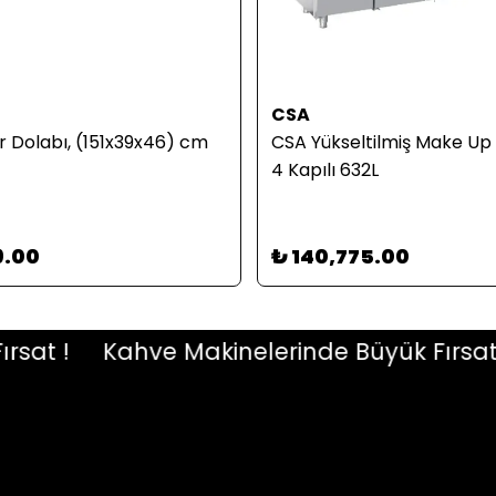
CSA
r Dolabı, (151x39x46) cm
CSA Yükseltilmiş Make Up 
4 Kapılı 632L
9.00
₺ 140,775.00
t !
Kahve Makinelerinde Büyük Fırsat !