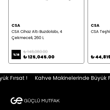
CSA
CSA
CSA Cihaz Altı Buzdolabı, 4
CSA Teşhi
Çekmeceli, 260 L
₺ 148,080.00
%
16
₺ 125,045.00
₺ 44,81
ırsat !
Kahve Makinelerinde Büyük Fırsa