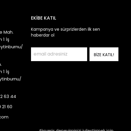
EKİBE KATIL
Kampanya ve sürprizlerden ilk sen
e Mah.
haberdar ol
 1 İş
eytinburnu/
BİZE KATIL!
.
 1 İş
ytinburnu/
92 63 44
 21 60
.com
Alışveriş deneyiminizi iyileştirmek için