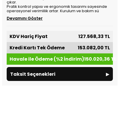
çıkar.
Pratik kontrol yapısı ve ergonomik tasarımı sayesinde
operasyonel verimlilik artar. Kurulum ve bakım sü
Devamını Göster
KDV Hariç Fiyat
127.568,33 TL
Kredi Kartı Tek Ödeme
153.082,00 TL
Havale ile Ödeme (%2 İndirim)
150.020,36 TL
▸
Taksit Seçenekleri