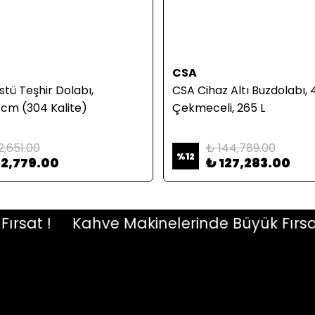
CSA
stü Teşhir Dolabı,
CSA Cihaz Altı Buzdolabı, 
 cm (304 Kalite)
Çekmeceli, 265 L
2,651.00
₺ 144,789.00
%
12
42,779.00
₺ 127,283.00
at !
Kahve Makinelerinde Büyük Fırsat !