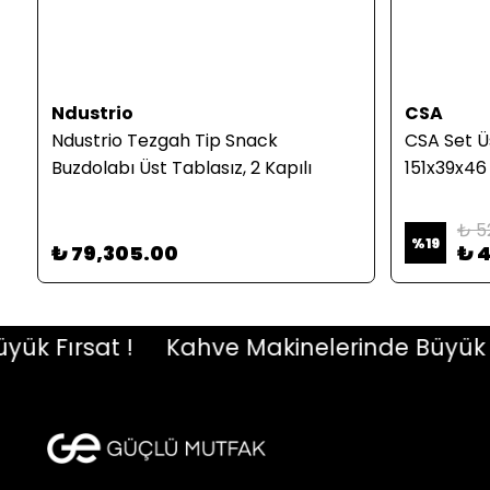
Ndustrio
CSA
Ndustrio Tezgah Tip Snack
CSA Set Ü
Buzdolabı Üst Tablasız, 2 Kapılı
151x39x46
₺ 5
%
19
₺ 79,305.00
₺ 
Fırsat !
Kahve Makinelerinde Büyük Fırs