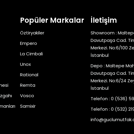
Popüler Markalar
İletişim
Öztiryakiler
Showroom : Maltep
Davutpaşa Cad. Tim
Empero
Merkezi. No:6/100 Z
La Cimbali
İstanbul
Unox
Depo : Maltepe Mah
Davutpaşa Cad. Tim
Rational
Merkezi. No:6/24 Ze
nesi
Remta
İstanbul
zgahı
Vosco
Telefon : 0 (536) 5
manları
Samixir
Telefon : 0 (532) 219
info@guclumutfak