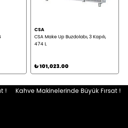
CSA
4
CSA Make Up Buzdolabı, 3 Kapılı,
474 L
₺ 101,023.00
Kahve Makinelerinde Büyük Fırsat !
Ka