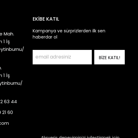
EKİBE KATIL
Kampanya ve sürprizlerden ilk sen
e Mah.
haberdar ol
 1 İş
eytinburnu/
BİZE KATIL!
.
 1 İş
ytinburnu/
92 63 44
 21 60
.com
Alışveriş deneyiminizi iyileştirmek için