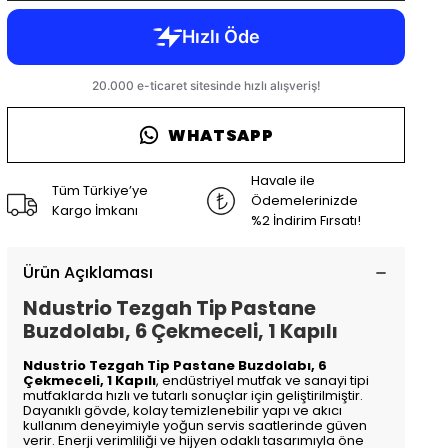
WHATSAPP
Havale ile
Tüm Türkiye’ye
Ödemelerinizde
Kargo İmkanı
%2 İndirim Fırsatı!
Ürün Açıklaması
Ndustrio Tezgah Tip Pastane
Buzdolabı, 6 Çekmeceli, 1 Kapılı
Ndustrio Tezgah Tip Pastane Buzdolabı, 6
Çekmeceli, 1 Kapılı
, endüstriyel mutfak ve sanayi tipi
mutfaklarda hızlı ve tutarlı sonuçlar için geliştirilmiştir.
Dayanıklı gövde, kolay temizlenebilir yapı ve akıcı
kullanım deneyimiyle yoğun servis saatlerinde güven
verir. Enerji verimliliği ve hijyen odaklı tasarımıyla öne