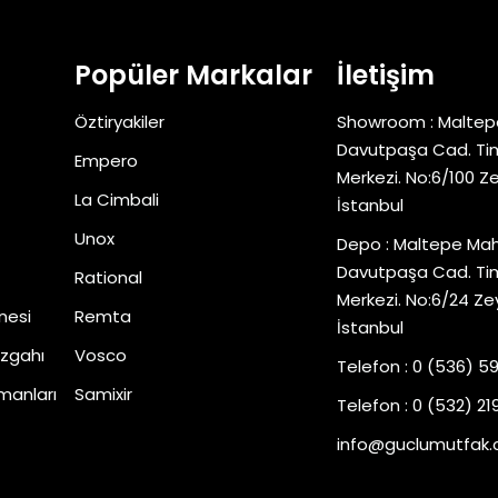
Popüler Markalar
İletişim
Öztiryakiler
Showroom : Maltep
Davutpaşa Cad. Tim
Empero
Merkezi. No:6/100 Z
La Cimbali
İstanbul
Unox
Depo : Maltepe Mah
Davutpaşa Cad. Tim
Rational
Merkezi. No:6/24 Ze
nesi
Remta
İstanbul
zgahı
Vosco
Telefon : 0 (536) 5
manları
Samixir
Telefon : 0 (532) 219
info@guclumutfak