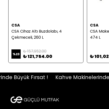
CSA
CSA
CSA Cihaz Altı Buzdolabı, 4
CSA Make 
Çekmeceli, 260 L
474 L
₺ 157,952.00
%
23
₺ 121,754.00
₺ 101,0
e Büyük Fırsat !
Kahve Makinelerinde Büy