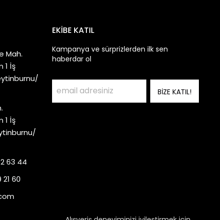
EKİBE KATIL
Kampanya ve sürprizlerden ilk sen
e Mah.
haberdar ol
 1 İş
eytinburnu/
BİZE KATIL!
.
 1 İş
ytinburnu/
92 63 44
 21 60
.com
Alışveriş deneyiminizi iyileştirmek için