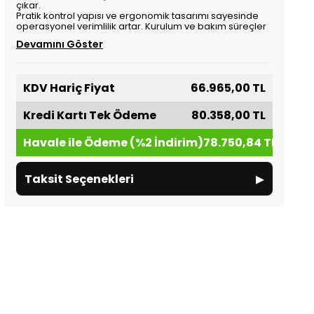
çıkar.
Pratik kontrol yapısı ve ergonomik tasarımı sayesinde
operasyonel verimlilik artar. Kurulum ve bakım süreçler
Devamını Göster
KDV Hariç Fiyat
66.965,00 TL
Kredi Kartı Tek Ödeme
80.358,00 TL
Havale ile Ödeme (%2 İndirim)
78.750,84 TL
▸
Taksit Seçenekleri