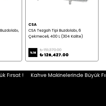
CSA
Buzdolabı,
CSA Tezgah Tipi Buzdolabı, 6
Çekmeceli, 400 L (304 Kalite)
₺ 151,370.00
%
16
₺ 126,427.00
ırsat !
Kahve Makinelerinde Büyük Fırsat