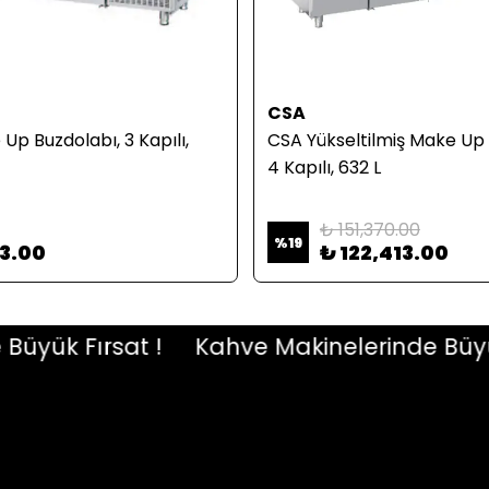
CSA
Up Buzdolabı, 3 Kapılı,
CSA Yükseltilmiş Make Up 
4 Kapılı, 632 L
₺ 151,370.00
%
19
23.00
₺ 122,413.00
ük Fırsat !
Kahve Makinelerinde Büyük F