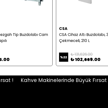
CSA
Tezgah Tip Buzdolabı Cam
CSA Cihaz Altı Buzdolabı, 
apılı
Çekmeceli, 210 L
₺ 131,626.00
%
22
5.00
₺ 102,669.00
 !
Kahve Makinelerinde Büyük Fırsat !