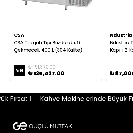
CSA
Ndustrio
CSA Tezgah Tipi Buzdolabı, 6
Ndustrio 
Çekmeceli, 400 L (304 Kalite)
Kapılı, 2 K
₺ 151,370.00
%
16
₺ 126,427.00
₺ 87,00
ırsat !
Kahve Makinelerinde Büyük Fırsat