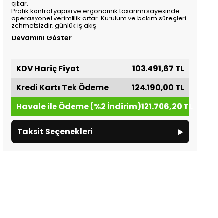
çıkar.
Pratik kontrol yapısı ve ergonomik tasarımı sayesinde
operasyonel verimlilik artar. Kurulum ve bakım süreçleri
zahmetsizdir; günlük iş akış
Devamını Göster
KDV Hariç Fiyat
103.491,67 TL
Kredi Kartı Tek Ödeme
124.190,00 TL
Havale ile Ödeme (%2 İndirim)
121.706,20 TL
▸
Taksit Seçenekleri