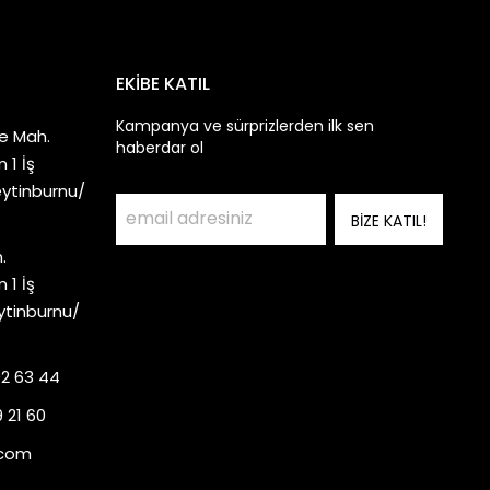
EKİBE KATIL
Kampanya ve sürprizlerden ilk sen
e Mah.
haberdar ol
 1 İş
eytinburnu/
BİZE KATIL!
.
 1 İş
ytinburnu/
92 63 44
 21 60
.com