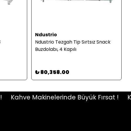
Ndustrio
3
Ndustrio Tezgah Tip Sırtsız Snack
Buzdolabı, 4 Kapılı
₺ 80,358.00
Kahve Makinelerinde Büyük Fırsat !
Kahv