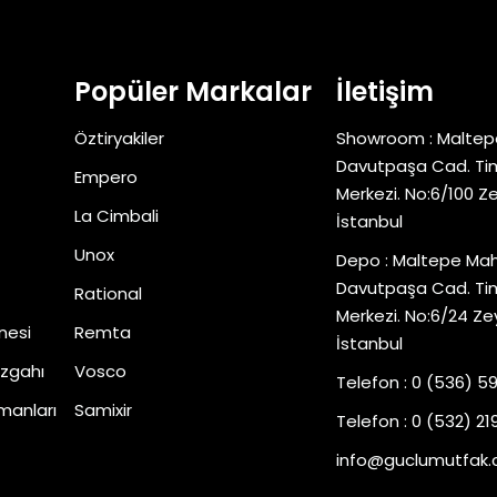
Popüler Markalar
İletişim
Öztiryakiler
Showroom : Maltep
Davutpaşa Cad. Tim
Empero
Merkezi. No:6/100 Z
La Cimbali
İstanbul
Unox
Depo : Maltepe Mah
Davutpaşa Cad. Tim
Rational
Merkezi. No:6/24 Ze
nesi
Remta
İstanbul
zgahı
Vosco
Telefon : 0 (536) 5
manları
Samixir
Telefon : 0 (532) 219
info@guclumutfak