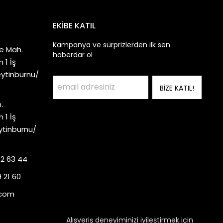
EKİBE KATIL
Kampanya ve sürprizlerden ilk sen
e Mah.
haberdar ol
 1 İş
eytinburnu/
BİZE KATIL!
.
 1 İş
ytinburnu/
92 63 44
 21 60
.com
Alışveriş deneyiminizi iyileştirmek için