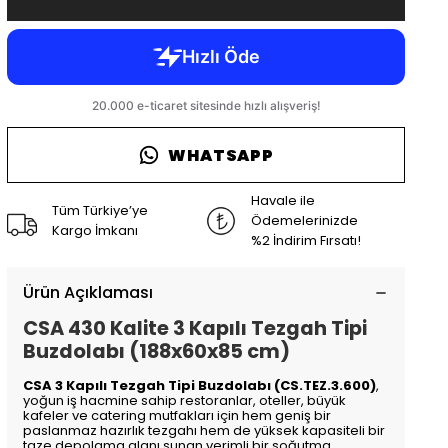
WHATSAPP
Havale ile
Tüm Türkiye’ye
Ödemelerinizde
Kargo İmkanı
%2 İndirim Fırsatı!
Ürün Açıklaması
CSA 430 Kalite 3 Kapılı Tezgah Tipi
Buzdolabı (188x60x85 cm)
CSA 3 Kapılı Tezgah Tipi Buzdolabı (CS.TEZ.3.600)
,
yoğun iş hacmine sahip restoranlar, oteller, büyük
kafeler ve catering mutfakları için hem geniş bir
paslanmaz hazırlık tezgahı hem de yüksek kapasiteli bir
taze depolama alanı sunan verimli bir soğutma