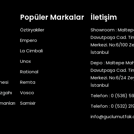
Popüler Markalar
İletişim
Öztiryakiler
Showroom : Maltep
Davutpaşa Cad. Tim
Empero
Merkezi. No:6/100 Z
La Cimbali
İstanbul
Unox
Depo : Maltepe Mah
Davutpaşa Cad. Tim
Rational
Merkezi. No:6/24 Ze
nesi
Remta
İstanbul
zgahı
Vosco
Telefon : 0 (536) 5
manları
Samixir
Telefon : 0 (532) 219
info@guclumutfak