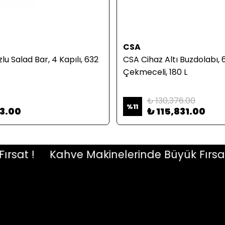
CSA
u Salad Bar, 4 Kapılı, 632
CSA Cihaz Altı Buzdolabı, 
Çekmeceli, 180 L
₺ 130,376.00
%
11
83.00
₺ 115,831.00
at !
Kahve Makinelerinde Büyük Fırsat !