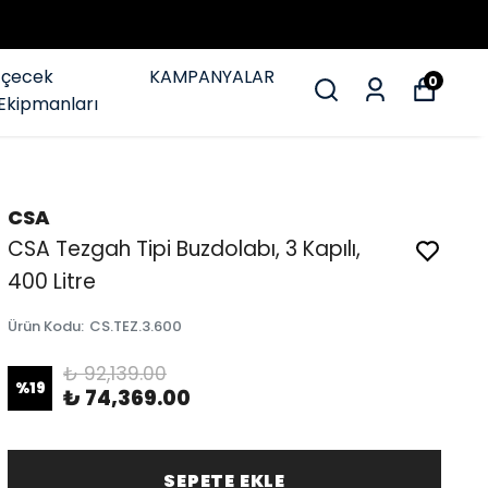
İçecek
KAMPANYALAR
0
Ekipmanları
CSA
CSA Tezgah Tipi Buzdolabı, 3 Kapılı,
400 Litre
Ürün Kodu
:
CS.TEZ.3.600
₺ 92,139.00
%
19
₺ 74,369.00
SEPETE EKLE