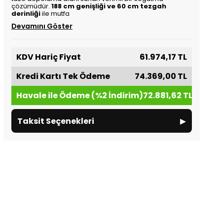
çözümüdür.
188 cm genişliği ve 60 cm tezgah
derinliği
ile mutfa
Devamını Göster
KDV Hariç Fiyat
61.974,17 TL
Kredi Kartı Tek Ödeme
74.369,00 TL
Havale ile Ödeme (%2 İndirim)
72.881,62 TL
▸
Taksit Seçenekleri