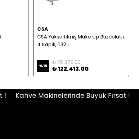
CSA
6
CSA Yükseltilmiş Make Up Buzdolabı,
4 Kapılı, 632 L
₺ 151,370.00
%
19
₺ 122,413.00
Kahve Makinelerinde Büyük Fırsat !
Kah