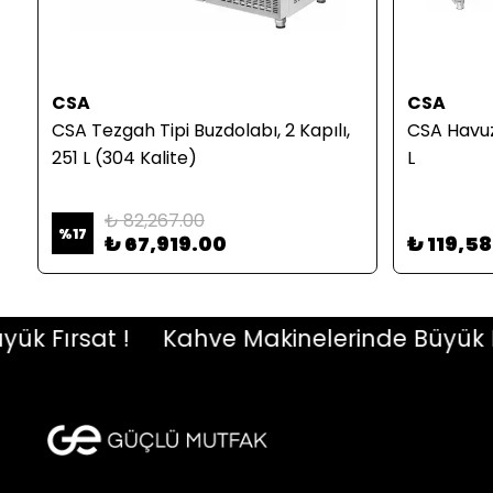
CSA
CSA
CSA Tezgah Tipi Buzdolabı, 2 Kapılı,
CSA Havuzl
251 L (304 Kalite)
L
₺ 82,267.00
%
17
₺ 67,919.00
₺ 119,5
Fırsat !
Kahve Makinelerinde Büyük Fırs