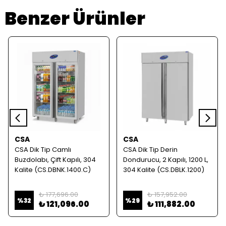
Benzer Ürünler
CSA
CSA
CSA Dik Tip Camlı
CSA Dik Tip Derin
Buzdolabı, Çift Kapılı, 304
Dondurucu, 2 Kapılı, 1200 L,
Kalite (CS.DBNK.1400.C)
304 Kalite (CS.DBLK.1200)
₺ 177,696.00
₺ 157,952.00
%
32
%
29
₺ 121,096.00
₺ 111,882.00