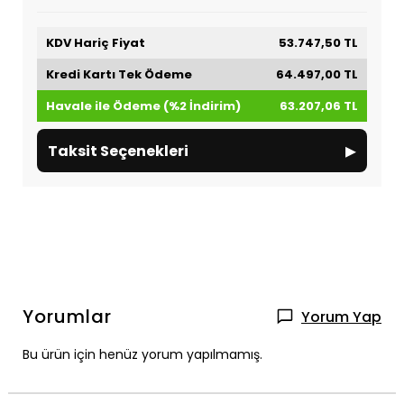
KDV Hariç Fiyat
53.747,50 TL
Kredi Kartı Tek Ödeme
64.497,00 TL
Havale ile Ödeme (%2 İndirim)
63.207,06 TL
▸
Taksit Seçenekleri
Yorumlar
Yorum Yap
Bu ürün için henüz yorum yapılmamış.