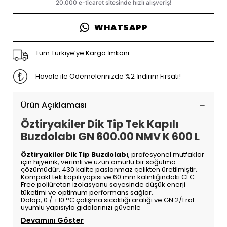
WHATSAPP
Tüm Türkiye’ye Kargo İmkanı
Havale ile Ödemelerinizde %2 İndirim Fırsatı!
Ürün Açıklaması
Öztiryakiler Dik Tip Tek Kapılı
Buzdolabı GN 600.00 NMV K 600 L
Öztiryakiler Dik Tip Buzdolabı
, profesyonel mutfaklar
için hijyenik, verimli ve uzun ömürlü bir soğutma
çözümüdür. 430 kalite paslanmaz çelikten üretilmiştir.
Kompakt tek kapılı yapısı ve 60 mm kalınlığındaki CFC-
Free poliüretan izolasyonu sayesinde düşük enerji
tüketimi ve optimum performans sağlar.
Dolap, 0 / +10 °C çalışma sıcaklığı aralığı ve GN 2/1 raf
uyumlu yapısıyla gıdalarınızı güvenle
Devamını Göster