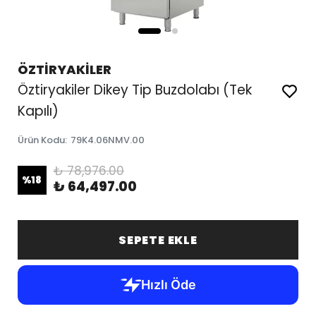
ÖZTİRYAKİLER
Öztiryakiler Dikey Tip Buzdolabı (Tek
Kapılı)
Ürün Kodu
:
79K4.06NMV.00
₺ 78,976.00
%
18
₺ 64,497.00
SEPETE EKLE