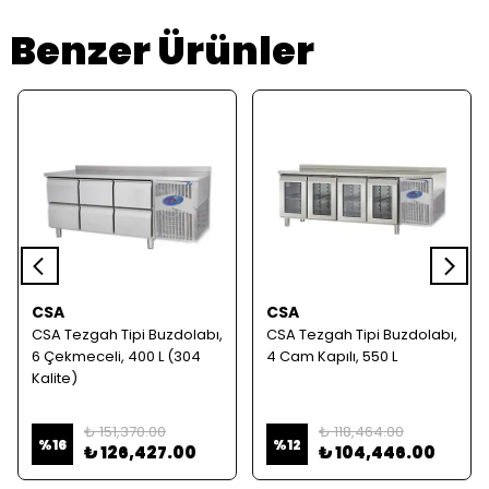
Benzer Ürünler
CSA
CSA
CSA Tezgah Tipi Buzdolabı,
CSA Tezgah Tipi Buzdolabı,
6 Çekmeceli, 400 L (304
4 Cam Kapılı, 550 L
Kalite)
₺ 151,370.00
₺ 118,464.00
%
16
%
12
₺ 126,427.00
₺ 104,446.00