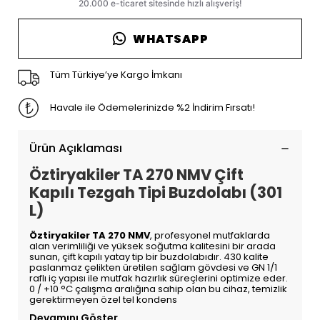
WHATSAPP
Tüm Türkiye’ye Kargo İmkanı
Havale ile Ödemelerinizde %2 İndirim Fırsatı!
Ürün Açıklaması
Öztiryakiler TA 270 NMV Çift
Kapılı Tezgah Tipi Buzdolabı (301
L)
Öztiryakiler TA 270 NMV
, profesyonel mutfaklarda
alan verimliliği ve yüksek soğutma kalitesini bir arada
sunan, çift kapılı yatay tip bir buzdolabıdır. 430 kalite
paslanmaz çelikten üretilen sağlam gövdesi ve GN 1/1
raflı iç yapısı ile mutfak hazırlık süreçlerini optimize eder.
0 / +10 °C çalışma aralığına sahip olan bu cihaz, temizlik
gerektirmeyen özel tel kondens
Devamını Göster