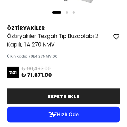
ÖZTİRYAKİLER
Öztiryakiler Tezgah Tip Buzdolabı 2
Kapılı, TA 270 NMV
Ürün Kodu
:
79E4.27NMV.00
₺ 90,493.00
%
21
₺ 71,671.00
SEPETE EKLE