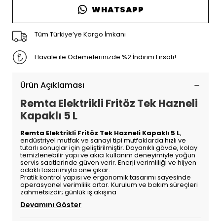
WHATSAPP
Tüm Türkiye’ye Kargo İmkanı
Havale ile Ödemelerinizde %2 İndirim Fırsatı!
Ürün Açıklaması
Remta Elektrikli Fritöz Tek Hazneli
Kapaklı 5 L
Remta Elektrikli Fritöz Tek Hazneli Kapaklı 5 L
,
endüstriyel mutfak ve sanayi tipi mutfaklarda hızlı ve
tutarlı sonuçlar için geliştirilmiştir. Dayanıklı gövde, kolay
temizlenebilir yapı ve akıcı kullanım deneyimiyle yoğun
servis saatlerinde güven verir. Enerji verimliliği ve hijyen
odaklı tasarımıyla öne çıkar.
Pratik kontrol yapısı ve ergonomik tasarımı sayesinde
operasyonel verimlilik artar. Kurulum ve bakım süreçleri
zahmetsizdir; günlük iş akışına
Devamını Göster