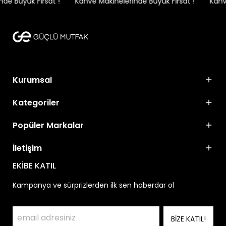
e Büyük Fırsat !
Kahve Makinelerinde Büyük Fırsat !
Kahve
Kurumsal
Kategoriler
Popüler Markalar
İletişim
EKİBE KATIL
Kampanya ve sürprizlerden ilk sen haberdar ol
BİZE KATIL!