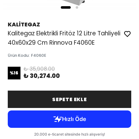
KALİTEGAZ
Kalitegaz Elektrikli Fritöz 12 Litre Tahliyeli
40x60x29 Cm Rinnova F4060E
Ürün Kodu
:
F4060E
₺ 35,908.00
%
16
₺ 30,274.00
SEPETE EKLE