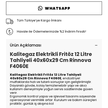
WHATSAPP
Tüm Türkiye’ye Kargo İmkanı
Havale ile Ödemelerinizde %2 İndirim Fırsatı!
Ürün Açıklaması
Kalitegaz Elektrikli Fritöz 12 Litre
Tahliyeli 40x60x29 Cm Rinnova
F4060E
Kalitegaz Elektrikli Fritöz 12 Litre Tahliyeli
40x60x29 Cm Rinnova F4060E
, endüstriyel
mutfaklarda hızlı ve tutarlı sonuçlar için geliştirilmiştir.
Dayanıklı gövde, kolay temizlenebilir yapı ve akıcı
kullanım deneyimiyle yoğun servis saatlerinde güven
verir.
Ergonomik kontrol yapısı ve işlevsel tasarımı sayesinde
operasyonel verimlilik artar. Kurulum ve bakım süreçleri
pratiktir; günlük iş akışına kol