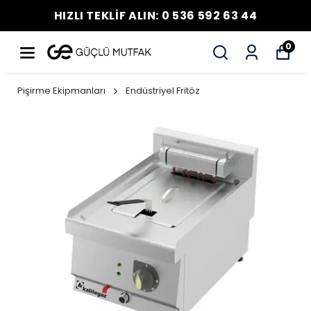
HIZLI TEKLİF ALIN: 0 536 592 63 44
0
Pişirme Ekipmanları
Endüstriyel Fritöz