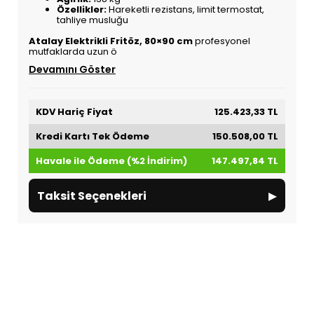
Özellikler:
Hareketli rezistans, limit termostat,
tahliye musluğu
Atalay Elektrikli Fritöz, 80×90 cm
profesyonel
mutfaklarda uzun ö
Devamını Göster
KDV Hariç Fiyat
125.423,33 TL
Kredi Kartı Tek Ödeme
150.508,00 TL
Havale ile Ödeme (%2 İndirim)
147.497,84 TL
▸
Taksit Seçenekleri