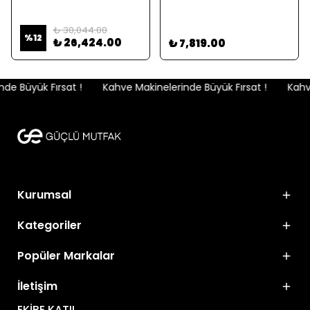
₺ 30,044.00
%
12
₺ 26,424.00
₺ 7,819.00
e Büyük Fırsat !
Kahve Makinelerinde Büyük Fırsat !
Kahve
Kurumsal
Kategoriler
Popüler Markalar
İletişim
EKİBE KATIL