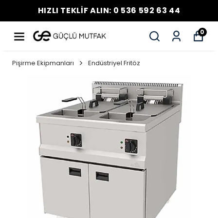
HIZLI TEKLİF ALIN: 0 536 592 63 44
0
Pişirme Ekipmanları
Endüstriyel Fritöz