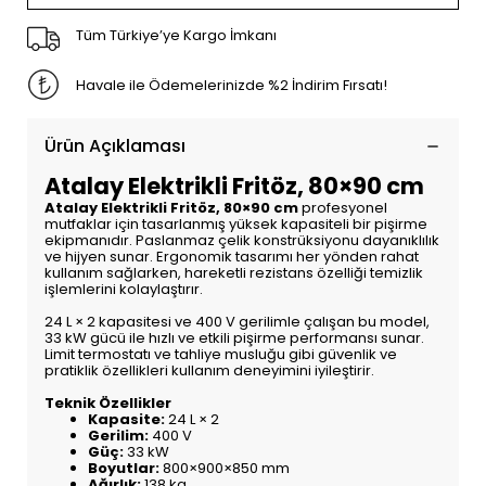
Tüm Türkiye’ye Kargo İmkanı
Havale ile Ödemelerinizde %2 İndirim Fırsatı!
Ürün Açıklaması
Atalay Elektrikli Fritöz, 80×90 cm
Atalay Elektrikli Fritöz, 80×90 cm
profesyonel
mutfaklar için tasarlanmış yüksek kapasiteli bir pişirme
ekipmanıdır. Paslanmaz çelik konstrüksiyonu dayanıklılık
ve hijyen sunar. Ergonomik tasarımı her yönden rahat
kullanım sağlarken, hareketli rezistans özelliği temizlik
işlemlerini kolaylaştırır.
24 L × 2 kapasitesi ve 400 V gerilimle çalışan bu model,
33 kW gücü ile hızlı ve etkili pişirme performansı sunar.
Limit termostatı ve tahliye musluğu gibi güvenlik ve
pratiklik özellikleri kullanım deneyimini iyileştirir.
Teknik Özellikler
Kapasite:
24 L × 2
Gerilim:
400 V
Güç:
33 kW
Boyutlar:
800×900×850 mm
Ağırlık:
138 kg