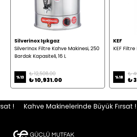
Silverinox Işıkgaz
KEF
SilverInox Filtre Kahve Makinesi, 250
KEF Filtr
Bardak Kapasiteli, 16 L
₺ 12,508.00
₺ 4
%
13
%
18
₺ 10,931.00
₺ 
!
Kahve Makinelerinde Büyük Fırsat !