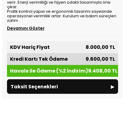
verir. Enerji verimliliği ve hijyen odaklı tasarımıyla öne
çıkar.
Pratik kontrol yapısı ve ergonomik tasarımı sayesinde
operasyonel verimlilik artar. Kurulum ve bakım süreçleri
zahm
Devamını Göster
KDV Hariç Fiyat
8.000,00 TL
Kredi Kartı Tek Ödeme
9.600,00 TL
Havale ile Ödeme (%2 İndirim)
9.408,00 TL
▸
Taksit Seçenekleri