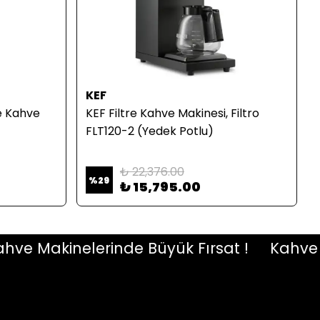
KEF
e Kahve
KEF Filtre Kahve Makinesi, Filtro
FLT120-2 (Yedek Potlu)
₺ 22,376.00
%
29
₺ 15,795.00
 Makinelerinde Büyük Fırsat !
Kahve Mak