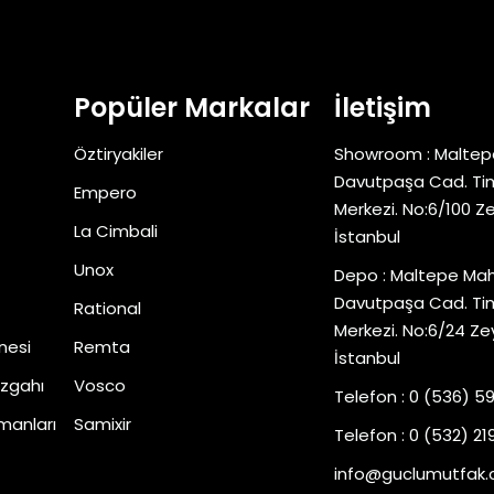
Popüler Markalar
İletişim
Öztiryakiler
Showroom : Maltep
Davutpaşa Cad. Tim
Empero
Merkezi. No:6/100 Z
La Cimbali
İstanbul
Unox
Depo : Maltepe Mah
Davutpaşa Cad. Tim
Rational
Merkezi. No:6/24 Ze
nesi
Remta
İstanbul
zgahı
Vosco
Telefon : 0 (536) 5
manları
Samixir
Telefon : 0 (532) 219
info@guclumutfak