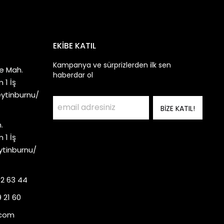
EKİBE KATIL
Kampanya ve sürprizlerden ilk sen
e Mah.
haberdar ol
 1 İş
eytinburnu/
BİZE KATIL!
.
 1 İş
ytinburnu/
92 63 44
 21 60
.com