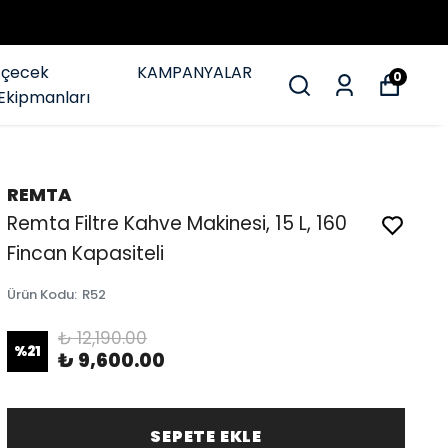
İçecek
KAMPANYALAR
0
Ekipmanları
REMTA
Remta Filtre Kahve Makinesi, 15 L, 160
Fincan Kapasiteli
Ürün Kodu
:
R52
₺ 12,190.00
%
21
₺ 9,600.00
SEPETE EKLE