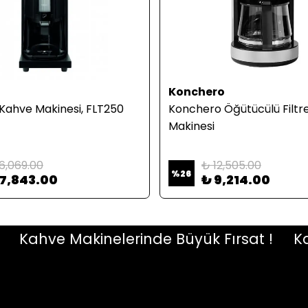
Konchero
e Kahve Makinesi, FLT250
Konchero Öğütücülü Filtr
Makinesi
6,069.00
₺ 12,505.00
%
26
37,843.00
₺ 9,214.00
Kahve Makinelerinde Büyük Fırsat !
Kahve