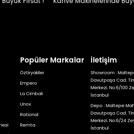
k Fırsat !
Kahve Makinelerinde Büyük Fı
Popüler Markalar
İletişim
Öztiryakiler
Showroom : Maltep
Davutpaşa Cad. Tim
Empero
Merkezi. No:6/100 Z
La Cimbali
İstanbul
Unox
Depo : Maltepe Mah
Davutpaşa Cad. Tim
Rational
Merkezi. No:6/24 Ze
nesi
Remta
İstanbul