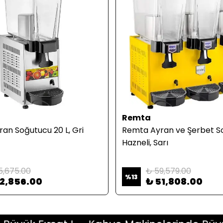
Remta
an Soğutucu 20 L, Gri
Remta Ayran ve Şerbet So
Hazneli, Sarı
5,675.00
₺ 59,579.00
%
13
22,856.00
₺ 51,808.00