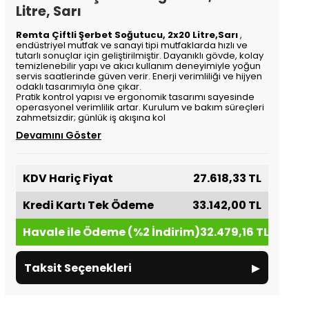
Litre, Sarı
Remta Çiftli Şerbet Soğutucu, 2x20 Litre,Sarı
,
endüstriyel mutfak ve sanayi tipi mutfaklarda hızlı ve
tutarlı sonuçlar için geliştirilmiştir. Dayanıklı gövde, kolay
temizlenebilir yapı ve akıcı kullanım deneyimiyle yoğun
servis saatlerinde güven verir. Enerji verimliliği ve hijyen
odaklı tasarımıyla öne çıkar.
Pratik kontrol yapısı ve ergonomik tasarımı sayesinde
operasyonel verimlilik artar. Kurulum ve bakım süreçleri
zahmetsizdir; günlük iş akışına kol
Devamını Göster
KDV Hariç Fiyat
27.618,33 TL
Kredi Kartı Tek Ödeme
33.142,00 TL
Havale ile Ödeme (%2 İndirim)
32.479,16 TL
▸
Taksit Seçenekleri