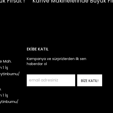
rsat !
Kahve Makinelerinde Büyük Fırsat 
EKİBE KATIL
Kampanya ve sürprizlerden ilk sen
e Mah.
haberdar ol
 1 İş
eytinburnu/
BİZE KATIL!
.
 1 İş
ytinburnu/