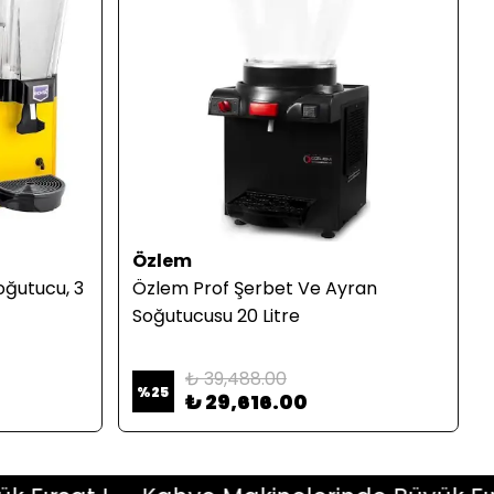
Özlem
ğutucu, 3
Özlem Prof Şerbet Ve Ayran
Soğutucusu 20 Litre
₺ 39,488.00
%
25
₺ 29,616.00