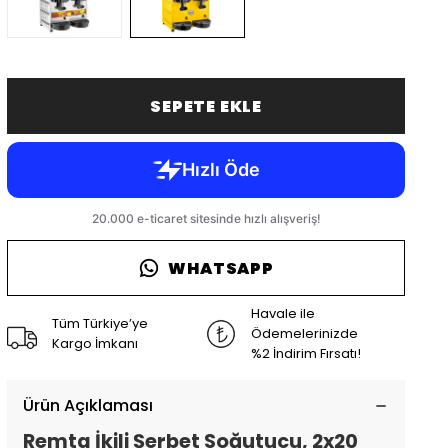
SEPETE EKLE
WHATSAPP
Havale ile
Tüm Türkiye’ye
Ödemelerinizde
Kargo İmkanı
%2 İndirim Fırsatı!
Ürün Açıklaması
Remta İkili Şerbet Soğutucu, 2x20