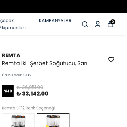
İçecek
KAMPANYALAR
0
Ekipmanları
REMTA
Remta İkili Şerbet Soğutucu, Sarı
Ürün Kodu
:
ST12
₺ 36,951.00
%
10
₺ 33,142.00
Remta ST12 Renk Seçeneği