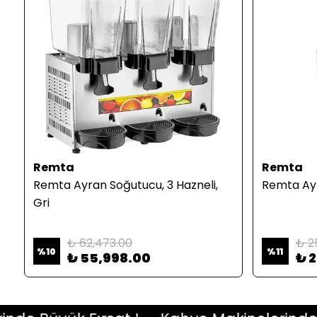
Remta
Remta
Remta Ayran Soğutucu, 3 Hazneli,
Remta Ayr
Gri
₺ 62,473.00
₺ 2
%
10
%
11
₺ 55,998.00
₺ 