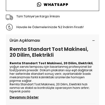
WHATSAPP
Tüm Türkiye’ye Kargo İmkanı
Havale ile Ödemelerinizde %2 İndirim Fırsatı!
Ürün Açıklaması
Remta Standart Tost Makinesi,
20 Dilim, Elektrikli
Remta Standart Tost Makinesi, 20 Dilim, Elektrikli
,
yoğun servis temposu için tasarlanmış profesyonel bir
tost/panini presidir. Döküm plakaları ısıyı eşit dağıtarak
her seferinde standart sonuç verir; ayarlanabilir baskı
mekanizması farklı kalınlıktaki ürünlerde homojen
pişirme sağlar.
Remta Standart Tost Makinesi, 20 Dilim, Elektrikli hızlı
ısınma ve stabil ısı kontrolüyle operasyon hızını artırır;
hijyenik pasla
Devamını Göster