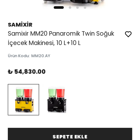
SAMİXİR
Samixir MM20 Panaromik Twin Soğuk
İçecek Makinesi, 10 L+10 L
Ürün Kodu
:
MM20.AY
₺ 54,830.00
SEPETE EKLE