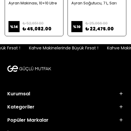
Ayran Makinası, 10+10 Litre
Ayran Soğutucu, 7 L, Sarı
₺ 52,651.00
₺ 25,066.00
%
14
%
10
₺ 45,082.00
₺ 22,475.00
 Fırsat !
Kahve Makinelerinde Büyük Fırsat !
Kahve Makinel
Kurumsal
Kategoriler
Popüler Markalar