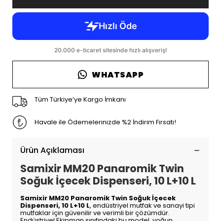
WHATSAPP
Tüm Türkiye’ye Kargo İmkanı
Havale ile Ödemelerinizde %2 İndirim Fırsatı!
Ürün Açıklaması
Samixir MM20 Panaromik Twin
Soğuk İçecek Dispenseri, 10 L+10 L
Samixir MM20 Panaromik Twin Soğuk İçecek
Dispenseri, 10 L+10 L
, endüstriyel mutfak ve sanayi tipi
mutfaklar için güvenilir ve verimli bir çözümdür.
Endüstriyel Ekipman sınıfındaki bu model, yoğun