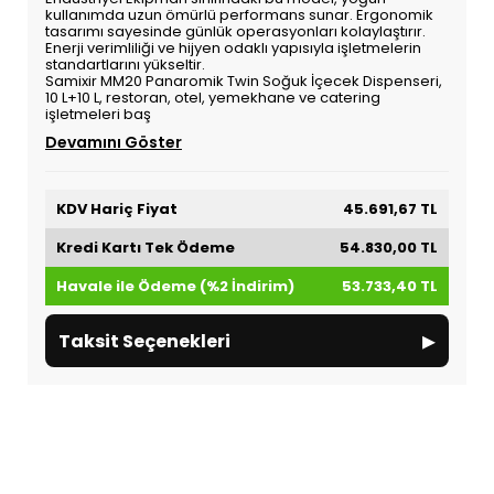
kullanımda uzun ömürlü performans sunar. Ergonomik
tasarımı sayesinde günlük operasyonları kolaylaştırır.
Enerji verimliliği ve hijyen odaklı yapısıyla işletmelerin
standartlarını yükseltir.
Samixir MM20 Panaromik Twin Soğuk İçecek Dispenseri,
10 L+10 L, restoran, otel, yemekhane ve catering
işletmeleri baş
Devamını Göster
KDV Hariç Fiyat
45.691,67 TL
Kredi Kartı Tek Ödeme
54.830,00 TL
Havale ile Ödeme (%2 İndirim)
53.733,40 TL
▸
Taksit Seçenekleri