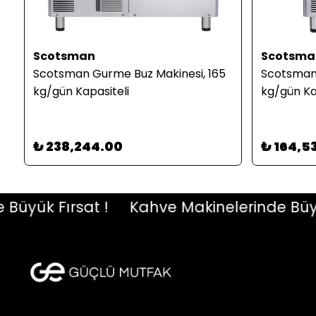
Scotsman
Scotsma
Scotsman Gurme Buz Makinesi, 165
Scotsman 
kg/gün Kapasiteli
kg/gün Ka
₺ 238,244.00
₺ 164,5
ük Fırsat !
Kahve Makinelerinde Büyük F