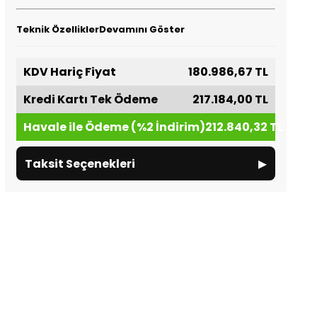
Teknik Özellikler
Devamını Göster
KDV Hariç Fiyat
180.986,67 TL
Kredi Kartı Tek Ödeme
217.184,00 TL
Havale ile Ödeme (%2 İndirim)
212.840,32 TL
▸
Taksit Seçenekleri