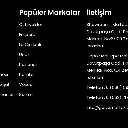
Popüler Markalar
İletişim
Öztiryakiler
Showroom : Maltep
Davutpaşa Cad. Tim
Empero
Merkezi. No:6/100 Z
La Cimbali
İstanbul
Unox
Depo : Maltepe Mah
Davutpaşa Cad. Tim
Rational
Merkezi. No:6/24 Ze
nesi
Remta
İstanbul
zgahı
Vosco
Telefon : 0 (536) 5
manları
Samixir
Telefon : 0 (532) 219
info@guclumutfak