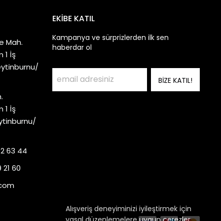
EKİBE KATIL
Kampanya ve sürprizlerden ilk sen
e Mah.
haberdar ol
 1 İş
eytinburnu/
BİZE KATIL!
.
 1 İş
ytinburnu/
92 63 44
 21 60
.com
Alışveriş deneyiminizi iyileştirmek için
yasal düzenlemelere uygun çerezler