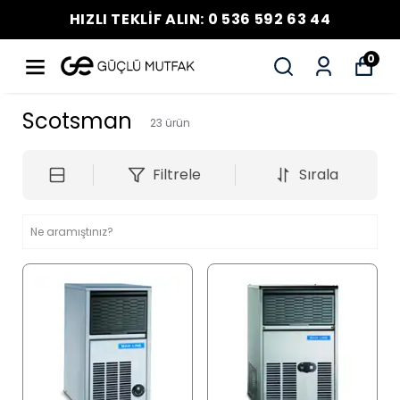
HIZLI TEKLİF ALIN: 0 536 592 63 44
0
Scotsman
23
ürün
Filtrele
Sırala