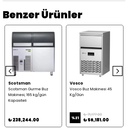
Benzer Ürünler
Scotsman
Vosco
Scotsman Gurme Buz
Vosco Buz Makinesi 45
Makinesi, 165 kg/gün
Kg/Gün
Kapasiteli
₺ 71,177.00
%
21
₺ 238,244.00
₺ 56,181.00