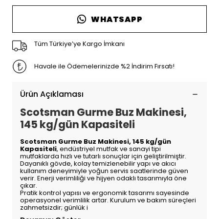
WHATSAPP
Tüm Türkiye’ye Kargo İmkanı
Havale ile Ödemelerinizde %2 İndirim Fırsatı!
Ürün Açıklaması
Scotsman Gurme Buz Makinesi,
145 kg/gün Kapasiteli
Scotsman Gurme Buz Makinesi, 145 kg/gün
Kapasiteli
, endüstriyel mutfak ve sanayi tipi
mutfaklarda hızlı ve tutarlı sonuçlar için geliştirilmiştir.
Dayanıklı gövde, kolay temizlenebilir yapı ve akıcı
kullanım deneyimiyle yoğun servis saatlerinde güven
verir. Enerji verimliliği ve hijyen odaklı tasarımıyla öne
çıkar.
Pratik kontrol yapısı ve ergonomik tasarımı sayesinde
operasyonel verimlilik artar. Kurulum ve bakım süreçleri
zahmetsizdir; günlük i