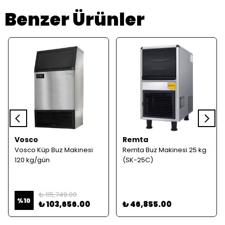
Benzer Ürünler
Vosco
Remta
Vosco Küp Buz Makinesi
Remta Buz Makinesi 25 kg
120 kg/gün
(SK-25C)
₺ 115,749.00
%
10
₺ 103,656.00
₺ 46,855.00