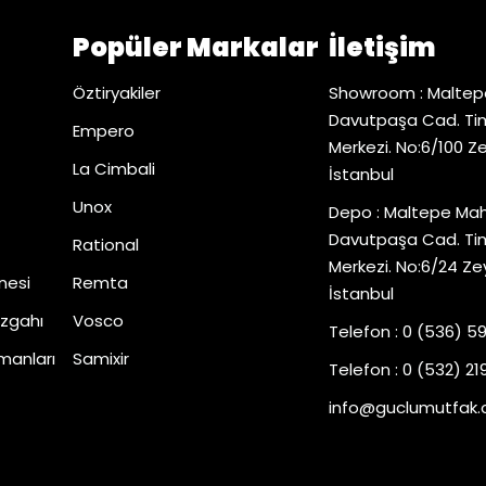
Popüler Markalar
İletişim
Öztiryakiler
Showroom : Maltep
Davutpaşa Cad. Tim
Empero
Merkezi. No:6/100 Z
La Cimbali
İstanbul
Unox
Depo : Maltepe Mah
Davutpaşa Cad. Tim
Rational
Merkezi. No:6/24 Ze
nesi
Remta
İstanbul
zgahı
Vosco
Telefon : 0 (536) 5
manları
Samixir
Telefon : 0 (532) 219
info@guclumutfak