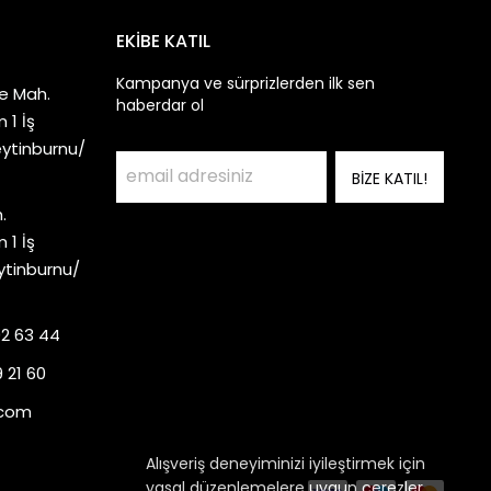
EKİBE KATIL
Kampanya ve sürprizlerden ilk sen
e Mah.
haberdar ol
 1 İş
eytinburnu/
BİZE KATIL!
.
 1 İş
ytinburnu/
92 63 44
 21 60
.com
Alışveriş deneyiminizi iyileştirmek için
yasal düzenlemelere uygun çerezler