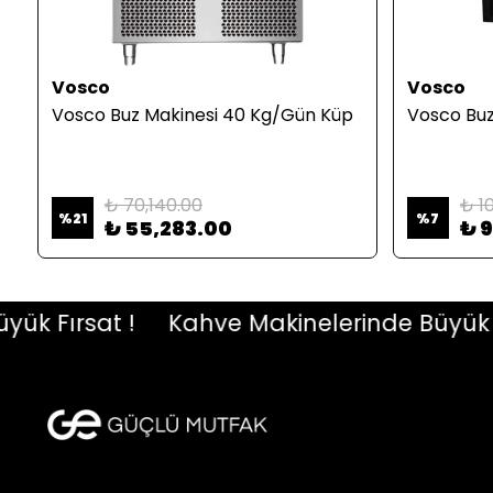
Vosco
Vosco
Vosco Buz Makinesi 40 Kg/Gün Küp
Vosco Buz
₺ 70,140.00
₺ 1
%
21
%
7
₺ 55,283.00
₺ 
Fırsat !
Kahve Makinelerinde Büyük Fırs