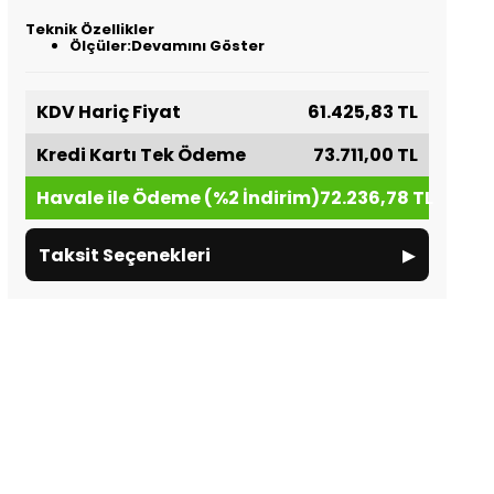
Teknik Özellikler
Ölçüler:
Devamını Göster
KDV Hariç Fiyat
61.425,83 TL
Kredi Kartı Tek Ödeme
73.711,00 TL
Havale ile Ödeme (%2 İndirim)
72.236,78 TL
▸
Taksit Seçenekleri