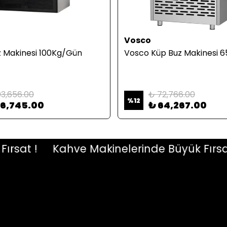
Vosco
 Makinesi 100Kg/Gün
Vosco Küp Buz Makinesi 6
03,656.00
₺ 72,766.00
%
12
96,745.00
₺ 64,267.00
at !
Kahve Makinelerinde Büyük Fırsat !