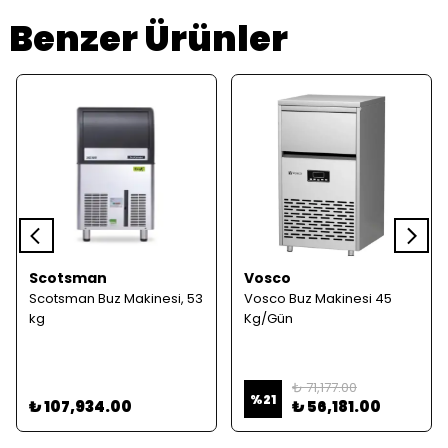
Benzer Ürünler
Scotsman
Vosco
Scotsman Buz Makinesi, 53
Vosco Buz Makinesi 45
kg
Kg/Gün
₺ 71,177.00
%
21
₺ 107,934.00
₺ 56,181.00