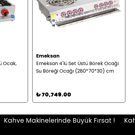
Emeksan
ü Ocak,
Emeksan 4'lü Set Üstü Börek Ocağı
Su Böreği Ocağı (280*70*30) cm
₺ 70,749.00
hve Makinelerinde Büyük Fırsat !
Kahve M