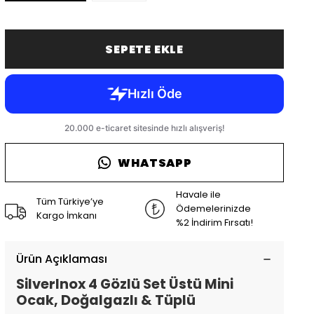
SEPETE EKLE
WHATSAPP
Havale ile
Tüm Türkiye’ye
Ödemelerinizde
Kargo İmkanı
%2 İndirim Fırsatı!
Ürün Açıklaması
SilverInox 4 Gözlü Set Üstü Mini
Ocak, Doğalgazlı & Tüplü