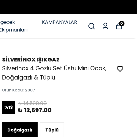
İçecek
KAMPANYALAR
0
Ekipmanları
SİLVERİNOX IŞIKGAZ
SilverInox 4 Gözlü Set Üstü Mini Ocak,
Doğalgazlı & Tüplü
Ürün Kodu
:
2907
₺ 14,529.00
%
13
₺ 12,697.00
Doğalgazlı
Tüplü