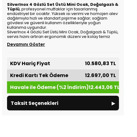
SilverInox 4 Gözlü Set Üstü Mini Ocak, Doğalgazlı &
Tüplü
, profesyonel mutfaklar için tasarlanmış
endüstriyel bir ocaktır. Yüksek ısı verimi ve homojen alev
dağılımıyla hızlı ve standart pişirme sağlar; sağlam
gövdesi ve güvenli kullanım özellikleriyle yoğun
kullanıma uygundur.
SilverInox 4 Gözlü Set Üstü Mini Ocak, Doğalgazlı & Tüplü,
servis hızını artıran ergonomik düzeni ve kolay temiz
Devamını Göster
KDV Hariç Fiyat
10.580,83 TL
Kredi Kartı Tek Ödeme
12.697,00 TL
Havale ile Ödeme (%2 İndirim)
12.443,06 TL
▸
Taksit Seçenekleri