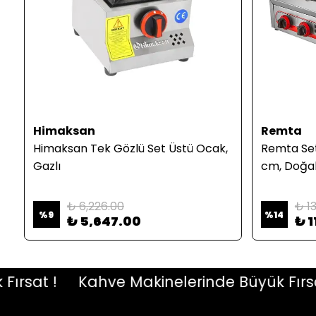
Himaksan
Remta
Himaksan Tek Gözlü Set Üstü Ocak,
Remta Set
Gazlı
cm, Doğal
₺ 6,226.00
₺ 1
%
9
%
14
₺ 5,647.00
₺ 1
at !
Kahve Makinelerinde Büyük Fırsat !