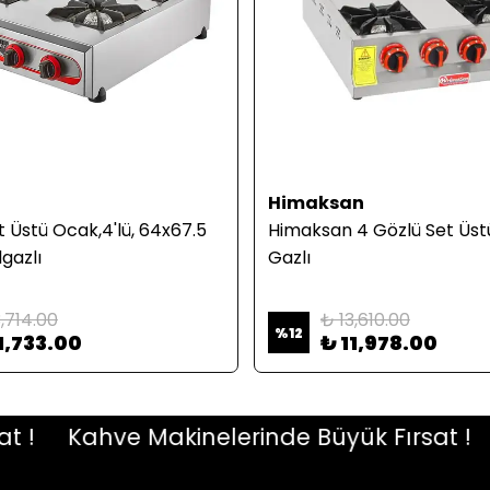
Himaksan
 Üstü Ocak,4'lü, 64x67.5
Himaksan 4 Gözlü Set Üst
gazlı
Gazlı
3,714.00
₺ 13,610.00
%
12
1,733.00
₺ 11,978.00
Kahve Makinelerinde Büyük Fırsat !
Ka