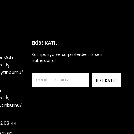
EKİBE KATIL
Kampanya ve sürprizlerden ilk sen
e Mah.
haberdar ol
 1 İş
eytinburnu/
BİZE KATIL!
.
 1 İş
ytinburnu/
92 63 44
 21 60