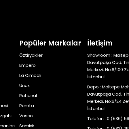
Popüler Markalar
İletişim
Öztiryakiler
Showroom : Maltep
Davutpaşa Cad. Tim
Empero
Merkezi. No:6/100 Z
La Cimbali
İstanbul
Unox
Depo : Maltepe Mah
Davutpaşa Cad. Tim
Rational
Merkezi. No:6/24 Ze
nesi
Remta
İstanbul
zgahı
Vosco
Telefon : 0 (536) 5
manları
Samixir
Telefon : 0 (532) 219