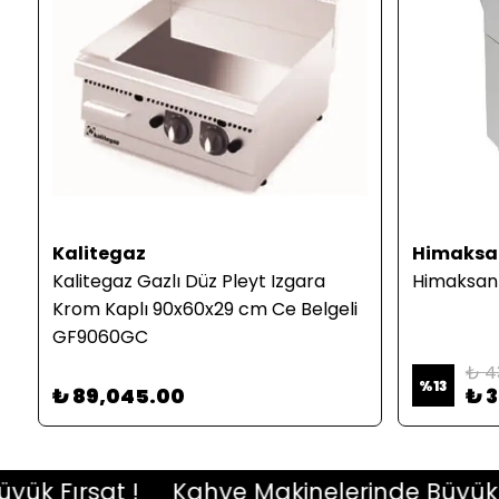
Kalitegaz
Himaksa
Kalitegaz Gazlı Düz Pleyt Izgara
Himaksan G
Krom Kaplı 90x60x29 cm Ce Belgeli
GF9060GC
₺ 4
%
13
₺ 89,045.00
₺ 
Fırsat !
Kahve Makinelerinde Büyük Fırs