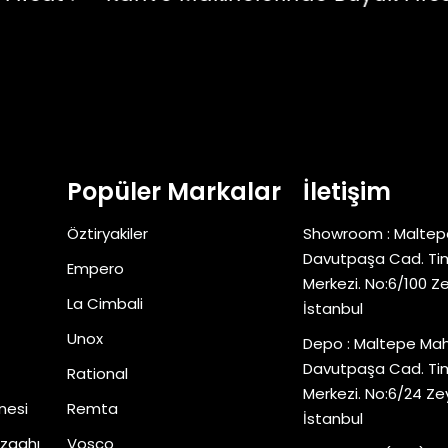
Popüler Markalar
İletişim
Öztiryakiler
Showroom : Maltep
Davutpaşa Cad. Tim
Empero
Merkezi. No:6/100 Z
La Cimbali
İstanbul
Unox
Depo : Maltepe Mah
Davutpaşa Cad. Tim
Rational
Merkezi. No:6/24 Ze
nesi
Remta
İstanbul
zgahı
Vosco