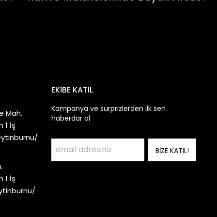
EKİBE KATIL
Kampanya ve sürprizlerden ilk sen
e Mah.
haberdar ol
 1 İş
eytinburnu/
BİZE KATIL!
.
 1 İş
ytinburnu/