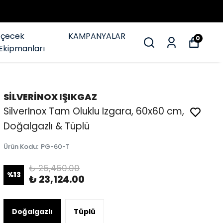
İçecek
KAMPANYALAR
0
Ekipmanları
SİLVERİNOX IŞIKGAZ
SilverInox Tam Oluklu Izgara, 60x60 cm,
Doğalgazlı & Tüplü
Ürün Kodu
:
PG-60-T
₺ 26,460.00
%
13
₺ 23,124.00
Doğalgazlı
Tüplü