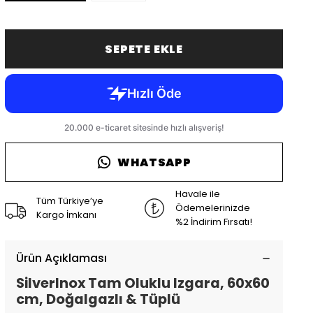
SEPETE EKLE
WHATSAPP
Havale ile
Tüm Türkiye’ye
Ödemelerinizde
Kargo İmkanı
%2 İndirim Fırsatı!
Ürün Açıklaması
SilverInox Tam Oluklu Izgara, 60x60
cm, Doğalgazlı & Tüplü