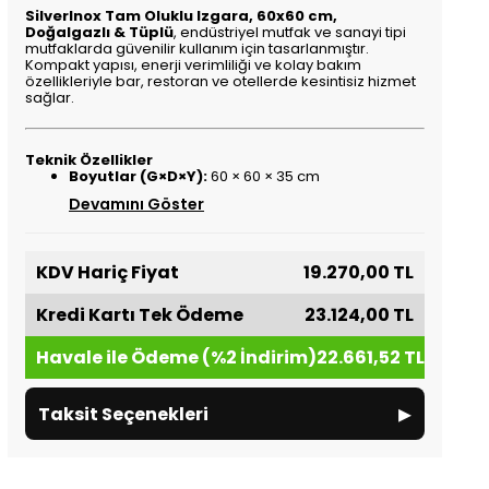
SilverInox Tam Oluklu Izgara, 60x60 cm,
Doğalgazlı & Tüplü
, endüstriyel mutfak ve sanayi tipi
mutfaklarda güvenilir kullanım için tasarlanmıştır.
Kompakt yapısı, enerji verimliliği ve kolay bakım
özellikleriyle bar, restoran ve otellerde kesintisiz hizmet
sağlar.
Teknik Özellikler
Boyutlar (G×D×Y):
60 × 60 × 35 cm
Devamını Göster
KDV Hariç Fiyat
19.270,00 TL
Kredi Kartı Tek Ödeme
23.124,00 TL
Havale ile Ödeme (%2 İndirim)
22.661,52 TL
▸
Taksit Seçenekleri