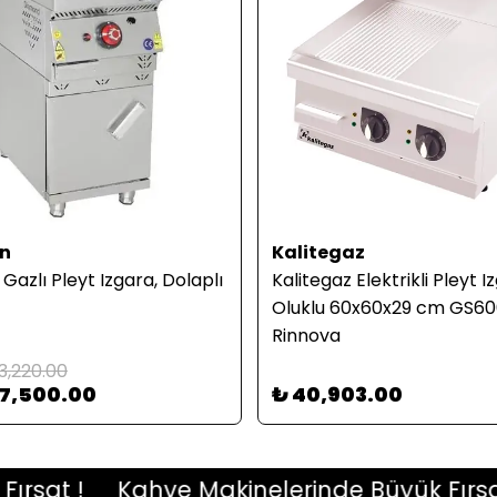
n
Kalitegaz
azlı Pleyt Izgara, Dolaplı
Kalitegaz Elektrikli Pleyt I
Oluklu 60x60x29 cm GS6
Rinnova
3,220.00
37,500.00
₺ 40,903.00
at !
Kahve Makinelerinde Büyük Fırsat !