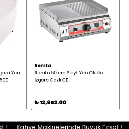
Remta
zgara Yarı
Remta 50 cm Pleyt Yarı Oluklu
060E
Izgara Gazlı CE
₺ 12,952.00
Kahve Makinelerinde Büyük Fırsat !
Ka