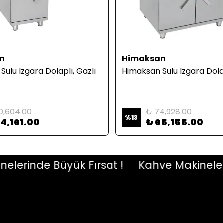
n
Himaksan
ulu Izgara Dolaplı, Gazlı
Himaksan Sulu Izgara Dolap
0,604.00
₺ 74,928.00
%
13
4,161.00
₺ 65,155.00
rinde Büyük Fırsat !
Kahve Makinelerind