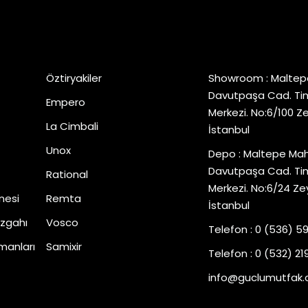
Popüler Markalar
İletişim
Öztiryakiler
Showroom : Maltep
Davutpaşa Cad. Tim
Empero
Merkezi. No:6/100 Z
La Cimbali
İstanbul
Unox
Depo : Maltepe Mah
Davutpaşa Cad. Tim
Rational
Merkezi. No:6/24 Ze
nesi
Remta
İstanbul
zgahı
Vosco
Telefon : 0 (536) 5
manları
Samixir
Telefon : 0 (532) 219
info@guclumutfak