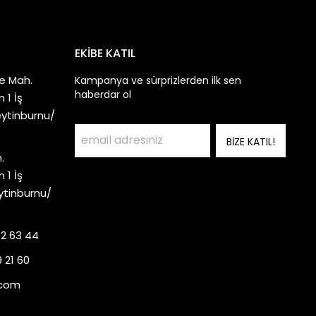
EKİBE KATIL
e Mah.
Kampanya ve sürprizlerden ilk sen
haberdar ol
 1 İş
eytinburnu/
BİZE KATIL!
.
 1 İş
ytinburnu/
92 63 44
 21 60
.com