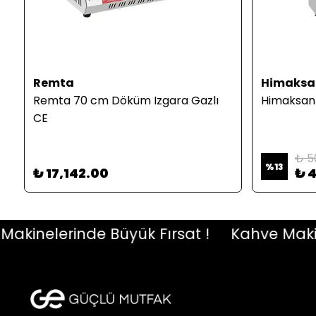
Remta
Himaksa
Remta 70 cm Döküm Izgara Gazlı
Himaksan S
CE
₺ 5
%
13
₺ 17,142.00
₺ 4
inelerinde Büyük Fırsat !
Kahve Makinele