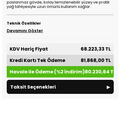
paslanmaz gövde, kolay temizlenebilir yüzey ve pratik
yağ tahliyesiyle uzun ömürlü kullanım sağlar.
Teknik Özellikler
Devamını Göster
KDV Hariç Fiyat
68.223,33 TL
Kredi Kartı Tek Ödeme
81.868,00 TL
Havale ile Ödeme (%2 İndirim)
80.230,64 TL
▸
Taksit Seçenekleri