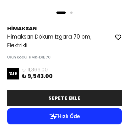
HİMAKSAN
Himaksan Döküm Izgara 70 cm,
Elektrikli
Ürün Kodu
:
HMK-DIE 70
₺ 11,366.00
%
16
₺ 9,543.00
SEPETE EKLE