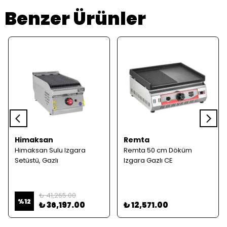
Benzer Ürünler
Himaksan
Remta
Himaksan Sulu Izgara
Remta 50 cm Döküm
Setüstü, Gazlı
Izgara Gazlı CE
₺ 41,265.00
%
12
₺ 36,197.00
₺ 12,571.00