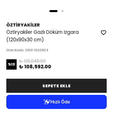
ÖZTİRYAKİLER
Öztiryakiler Gazlı Döküm Izgara
(120x90x30 cm)
Ürün Kodu
:
ODG 102090 E
₺ 125,045.00
%
13
₺ 108,592.00
SEPETE EKLE