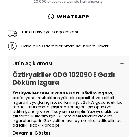
WHATSAPP
Tüm Türkiye’ye Kargo İmkanı
Havale ile Ödemelerinizde %2 İndirim Fırsatı!
Ürün Açıklaması
Öztiryakiler ODG 102090 E Gazlı
Döküm Izgara
Öztiryakiler ODG 102090 E Gazlı Döküm Izgara
,
profesyonel mutfakların yüksek kapasiteli ve kaliteli
ızgara ihtiyaçları için tasarlanmıştır. 27 kW gücündeki bu
model, mükemmel pişirme sonuçları için optimize
edilmiş enerji ve valf sayısına sahiptir. Yüzeyi oluklu ve
çift taraflı kullanım için 130 mm özel tasarım döküm
ızgaralar içerir. Gaz valfleri ayrı ayrı kontrol edilebilir, bu
da farklı sıcaklıklarda pi
Devamını Göster